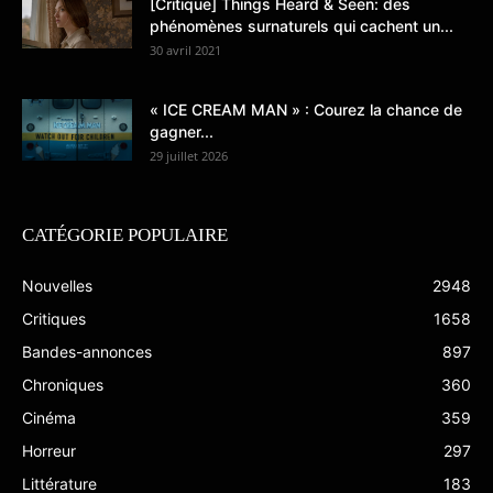
[Critique] Things Heard & Seen: des
phénomènes surnaturels qui cachent un...
30 avril 2021
« ICE CREAM MAN » : Courez la chance de
gagner...
29 juillet 2026
CATÉGORIE POPULAIRE
Nouvelles
2948
Critiques
1658
Bandes-annonces
897
Chroniques
360
Cinéma
359
Horreur
297
Littérature
183