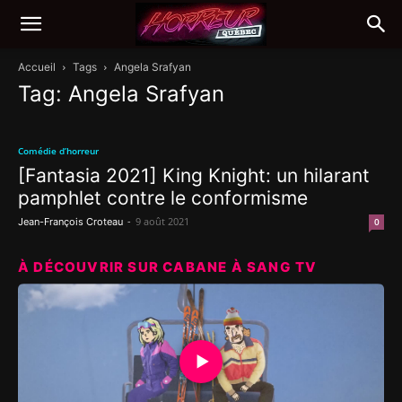
Accueil
Tags
Angela Srafyan
Tag: Angela Srafyan
Comédie d’horreur
[Fantasia 2021] King Knight: un hilarant
pamphlet contre le conformisme
-
9 août 2021
Jean-François Croteau
0
À DÉCOUVRIR SUR CABANE À SANG TV
▶