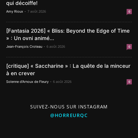
qui décoiffe!
-
7 août 2026
Amy Rioux
0
[Fantasia 2026] « Bliss: Beyond the Edge of Time
» : Un ovni animé...
-
6 août 2026
Jean-François Croteau
0
[critique] « Saccharine » : La quête de la minceur
à en crever
-
6 août 2026
Solenne d'Arnoux de Fleury
0
SUIVEZ-NOUS SUR INSTAGRAM
@HORREURQC