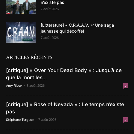
n’existe pas
7 août 2026
[Littérature] « C.R.A.A.V. »: Une saga
jeunesse qui décoiffe!
7 août 2026
ARTICLES RÉCENTS
[critique] « Over Your Dead Body » : Jusqu’à ce
que la mort les...
-
8 août 2026
Amy Rioux
0
[critique] « Rose of Nevada » : Le temps n’existe
pas
-
7 août 2026
Stéphane Turgeon
0