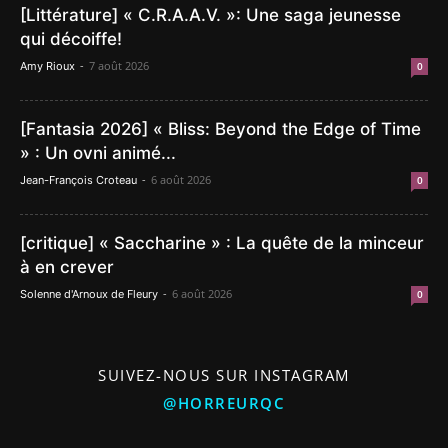
[Littérature] « C.R.A.A.V. »: Une saga jeunesse
qui décoiffe!
-
7 août 2026
Amy Rioux
0
[Fantasia 2026] « Bliss: Beyond the Edge of Time
» : Un ovni animé...
-
6 août 2026
Jean-François Croteau
0
[critique] « Saccharine » : La quête de la minceur
à en crever
-
6 août 2026
Solenne d'Arnoux de Fleury
0
SUIVEZ-NOUS SUR INSTAGRAM
@HORREURQC