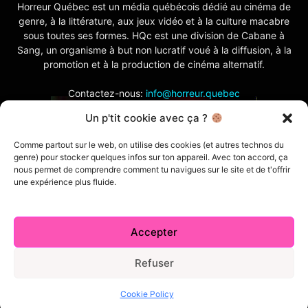
Horreur Québec est un média québécois dédié au cinéma de
genre, à la littérature, aux jeux vidéo et à la culture macabre
sous toutes ses formes. HQc est une division de Cabane à
Sang, un organisme à but non lucratif voué à la diffusion, à la
promotion et à la production de cinéma alternatif.
Contactez-nous:
info@horreur.quebec
Un p'tit cookie avec ça ?
SUIVEZ NOUS
Comme partout sur le web, on utilise des cookies (et autres technos du
genre) pour stocker quelques infos sur ton appareil. Avec ton accord, ça
nous permet de comprendre comment tu navigues sur le site et de t'offrir
une expérience plus fluide.
Accepter
Contactez-nous
Politique de confidentialité
Termes et conditions
Index
Cabane à Sang TV
Refuser
Cookie Policy (CA)
Comment écrire pour nous
Concours
Cookie Policy
© 2026 Horreur Québec. Tous droits réservés.