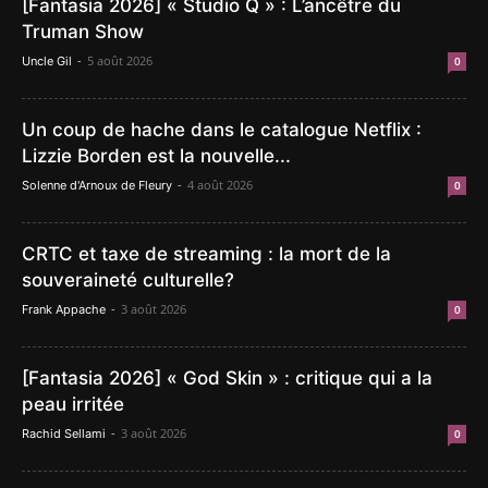
[Fantasia 2026] « Studio Q » : L’ancêtre du
Truman Show
-
5 août 2026
Uncle Gil
0
Un coup de hache dans le catalogue Netflix :
Lizzie Borden est la nouvelle...
-
4 août 2026
Solenne d'Arnoux de Fleury
0
CRTC et taxe de streaming : la mort de la
souveraineté culturelle?
-
3 août 2026
Frank Appache
0
[Fantasia 2026] « God Skin » : critique qui a la
peau irritée
-
3 août 2026
Rachid Sellami
0