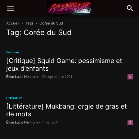
Accueil
Tags
Corée du Sud
Tag: Corée du Sud
Critiques
[Critique] Squid Game: pessimisme et
jeux d’enfants
-
30 septembre 2021
Élise Lucie Henripin
0
Littérature
[Littérature] Mukbang: orgie de gras et
de mots
-
7 mai 2021
Élise Lucie Henripin
0