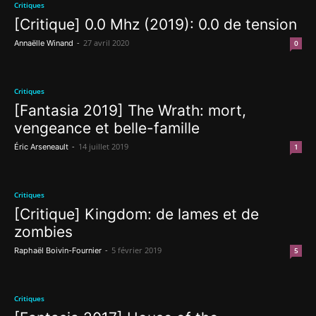
Critiques
[Critique] 0.0 Mhz (2019): 0.0 de tension
-
27 avril 2020
Annaëlle Winand
0
Critiques
[Fantasia 2019] The Wrath: mort,
vengeance et belle-famille
-
14 juillet 2019
Éric Arseneault
1
Critiques
[Critique] Kingdom: de lames et de
zombies
-
5 février 2019
Raphaël Boivin-Fournier
5
Critiques