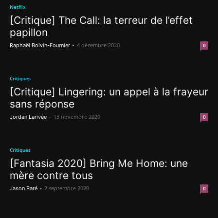
Netflix
[Critique] The Call: la terreur de l’effet
papillon
-
4 décembre 2020
Raphaël Boivin-Fournier
0
Critiques
[Critique] Lingering: un appel à la frayeur
sans réponse
-
15 novembre 2020
Jordan Larivée
0
Critiques
[Fantasia 2020] Bring Me Home: une
mère contre tous
-
2 septembre 2020
Jason Paré
0