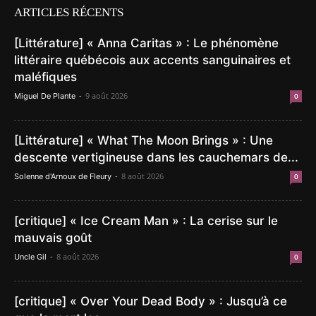
ARTICLES RÉCENTS
[Littérature] « Anna Caritas » : Le phénomène
littéraire québécois aux accents sanguinaires et
maléfiques
-
9 août 2026
Miguel De Plante
0
[Littérature] « What The Moon Brings » : Une
descente vertigineuse dans les cauchemars de...
-
8 août 2026
Solenne d'Arnoux de Fleury
0
[critique] « Ice Cream Man » : La cerise sur le
mauvais goût
-
8 août 2026
Uncle Gil
0
[critique] « Over Your Dead Body » : Jusqu’à ce