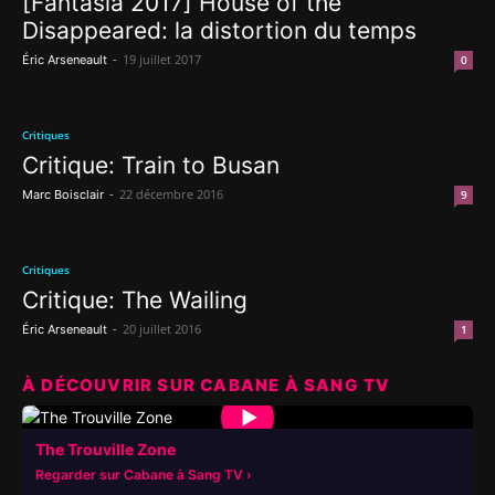
[Fantasia 2017] House of the
Disappeared: la distortion du temps
-
19 juillet 2017
Éric Arseneault
0
Critiques
Critique: Train to Busan
-
22 décembre 2016
Marc Boisclair
9
Critiques
Critique: The Wailing
-
20 juillet 2016
Éric Arseneault
1
À DÉCOUVRIR SUR CABANE À SANG TV
▶
The Trouville Zone
Regarder sur Cabane à Sang TV