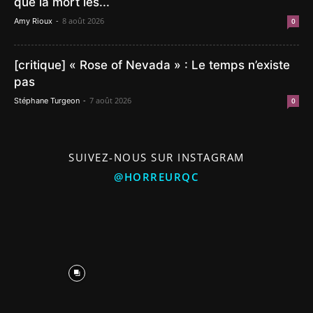
que la mort les...
-
8 août 2026
Amy Rioux
0
[critique] « Rose of Nevada » : Le temps n’existe
pas
-
7 août 2026
Stéphane Turgeon
0
SUIVEZ-NOUS SUR INSTAGRAM
@HORREURQC