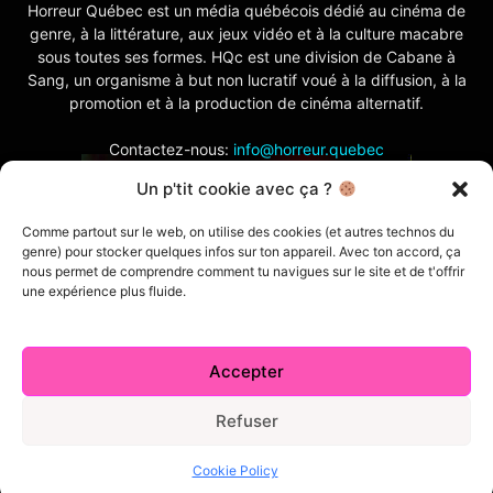
Horreur Québec est un média québécois dédié au cinéma de
genre, à la littérature, aux jeux vidéo et à la culture macabre
sous toutes ses formes. HQc est une division de Cabane à
Sang, un organisme à but non lucratif voué à la diffusion, à la
promotion et à la production de cinéma alternatif.
Contactez-nous:
info@horreur.quebec
Un p'tit cookie avec ça ?
SUIVEZ NOUS
Comme partout sur le web, on utilise des cookies (et autres technos du
genre) pour stocker quelques infos sur ton appareil. Avec ton accord, ça
nous permet de comprendre comment tu navigues sur le site et de t'offrir
une expérience plus fluide.
Accepter
Contactez-nous
Politique de confidentialité
Termes et conditions
Index
Cabane à Sang TV
Refuser
Cookie Policy (CA)
Comment écrire pour nous
Concours
Cookie Policy
© 2026 Horreur Québec. Tous droits réservés.