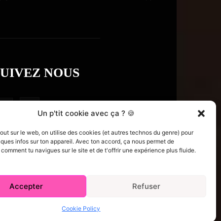
SUIVEZ NOUS
Un p'tit cookie avec ça ? 🍪
t sur le web, on utilise des cookies (et autres technos du genre) pour
ques infos sur ton appareil. Avec ton accord, ça nous permet de
omment tu navigues sur le site et de t'offrir une expérience plus fluide.
Accepter
Refuser
e Policy (CA)
Comment écrire pour nous
Concours
Cookie Policy