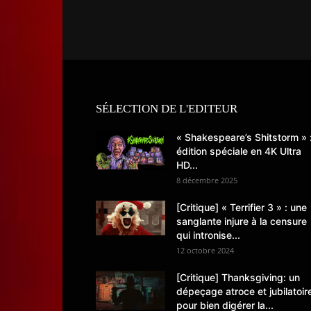
SÉLECTION DE L'EDITEUR
« Shakespeare’s Shitstorm » 
édition spéciale en 4K Ultra
HD...
8 décembre 2025
[Critique] « Terrifier 3 » : une
sanglante injure à la censure
qui intronise...
12 octobre 2024
[Critique] Thanksgiving: un
dépeçage atroce et jubilatoir
pour bien digérer la...