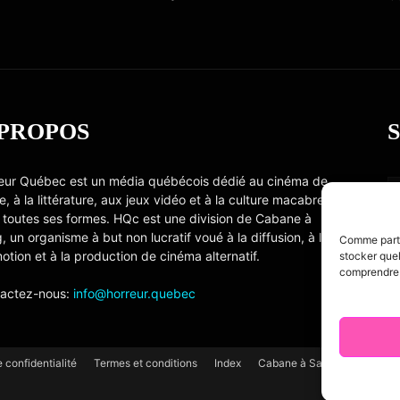
 PROPOS
eur Québec est un média québécois dédié au cinéma de
e, à la littérature, aux jeux vidéo et à la culture macabre
 toutes ses formes. HQc est une division de Cabane à
, un organisme à but non lucratif voué à la diffusion, à la
Comme partou
otion et à la production de cinéma alternatif.
stocker quel
comprendre c
actez-nous:
info@horreur.quebec
e confidentialité
Termes et conditions
Index
Cabane à Sang TV
Cooki