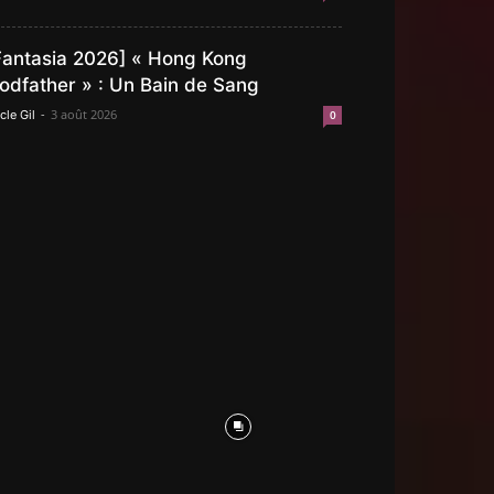
Fantasia 2026] « Hong Kong
odfather » : Un Bain de Sang
-
3 août 2026
cle Gil
0