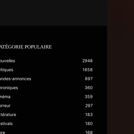
ATÉGORIE POPULAIRE
ouvelles
2948
itiques
1658
andes-annonces
897
hroniques
360
inéma
359
rreur
297
ttérature
183
stivals
180
ore
168