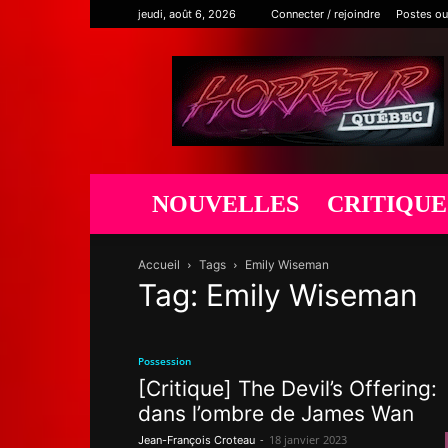
jeudi, août 6, 2026
Connecter / rejoindre
Postes ou
Horreur
Québec
NOUVELLES
CRITIQUE
Accueil
Tags
Emily Wiseman
Tag: Emily Wiseman
Possession
[Critique] The Devil’s Offering:
dans l’ombre de James Wan
-
18 janvier 2023
Jean-François Croteau