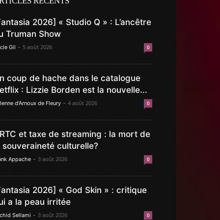
RTICLES RÉCENTS
Fantasia 2026] « Studio Q » : L’ancêtre
u Truman Show
-
5 août 2026
cle Gil
0
n coup de hache dans le catalogue
etflix : Lizzie Borden est la nouvelle...
-
4 août 2026
lenne d'Arnoux de Fleury
0
RTC et taxe de streaming : la mort de
a souveraineté culturelle?
-
3 août 2026
ank Appache
0
Fantasia 2026] « God Skin » : critique
ui a la peau irritée
-
3 août 2026
chid Sellami
0