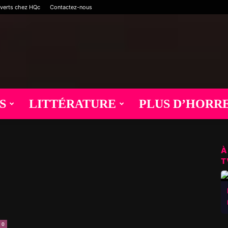
verts chez HQc
Contactez-nous
S
LITTÉRATURE
PLUS D’HORR
À
T
0