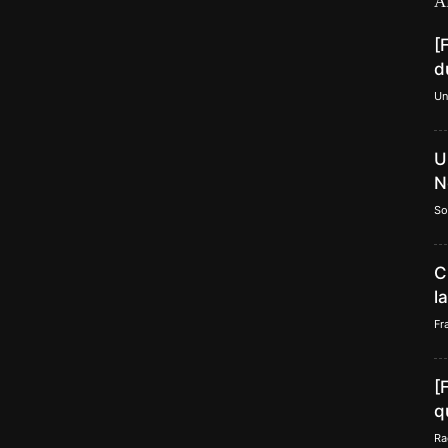
A
[
d
Un
U
N
So
C
l
Fr
[
q
Ra