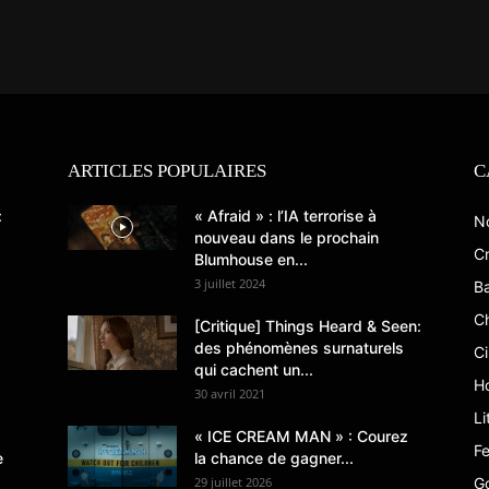
ARTICLES POPULAIRES
C
:
« Afraid » : l’IA terrorise à
N
nouveau dans le prochain
Cr
Blumhouse en...
3 juillet 2024
B
C
[Critique] Things Heard & Seen:
des phénomènes surnaturels
C
qui cachent un...
Ho
30 avril 2021
Li
« ICE CREAM MAN » : Courez
Fe
e
la chance de gagner...
29 juillet 2026
G