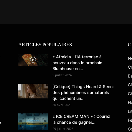
ARTICLES POPULAIRES
C
:
« Afraid » : l’IA terrorise à
N
nouveau dans le prochain
Cr
Blumhouse en...
3 juillet 2024
B
C
[Critique] Things Heard & Seen:
des phénomènes surnaturels
C
qui cachent un...
Ho
30 avril 2021
Li
« ICE CREAM MAN » : Courez
Fe
e
la chance de gagner...
29 juillet 2026
G