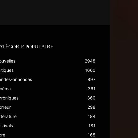
ATÉGORIE POPULAIRE
ouvelles
2948
itiques
1660
andes-annonces
897
inéma
361
hroniques
360
rreur
298
ttérature
184
stivals
181
ore
168