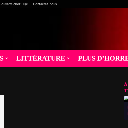
s ouverts chez HQc
Contactez-nous
S
LITTÉRATURE
PLUS D’HORR
À
T