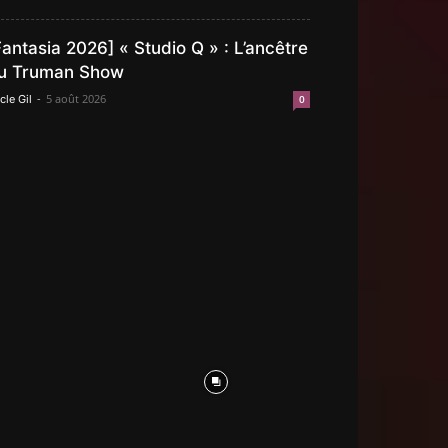
Fantasia 2026] « Studio Q » : L’ancêtre
u Truman Show
-
5 août 2026
cle Gil
0