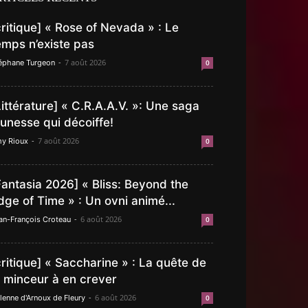
critique] « Rose of Nevada » : Le
emps n’existe pas
-
7 août 2026
éphane Turgeon
0
Littérature] « C.R.A.A.V. »: Une saga
eunesse qui décoiffe!
-
7 août 2026
y Rioux
0
Fantasia 2026] « Bliss: Beyond the
dge of Time » : Un ovni animé...
-
6 août 2026
an-François Croteau
0
critique] « Saccharine » : La quête de
a minceur à en crever
-
6 août 2026
lenne d'Arnoux de Fleury
0