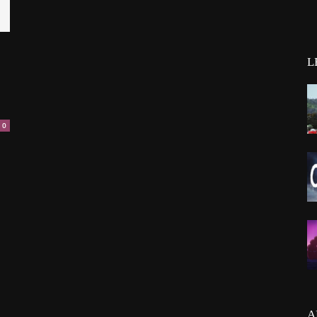
L
0
A