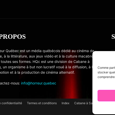
 PROPOS
eur Québec est un média québécois dédié au cinéma de
e, à la littérature, aux jeux vidéo et à la culture macabre
 toutes ses formes. HQc est une division de Cabane à
, un organisme à but non lucratif voué à la diffusion, à la
Comme partou
otion et à la production de cinéma alternatif.
stocker quel
comprendre c
actez-nous:
info@horreur.quebec
e confidentialité
Termes et conditions
Index
Cabane à Sang TV
Cooki