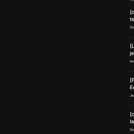
[
t
St
[
j
Am
[
E
Je
[
l
So