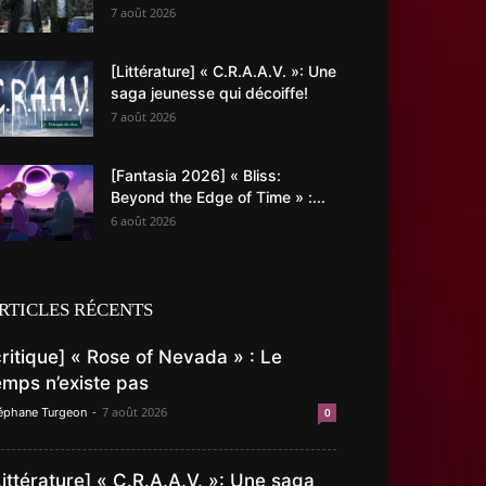
7 août 2026
[Littérature] « C.R.A.A.V. »: Une
saga jeunesse qui décoiffe!
7 août 2026
[Fantasia 2026] « Bliss:
Beyond the Edge of Time » :...
6 août 2026
RTICLES RÉCENTS
critique] « Rose of Nevada » : Le
emps n’existe pas
-
7 août 2026
éphane Turgeon
0
Littérature] « C.R.A.A.V. »: Une saga