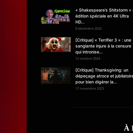
« Shakespeare’s Shitstorm » 
édition spéciale en 4K Ultra
HD...
8 décembre 2025
[Critique] « Terrifier 3 » : une
sanglante injure à la censure
qui intronise...
12 octobre 2024
[Critique] Thanksgiving: un
dépeçage atroce et jubilatoir
pour bien digérer la...
17 novembre 2023
À