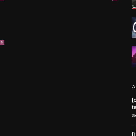
0
A
[
t
St
[