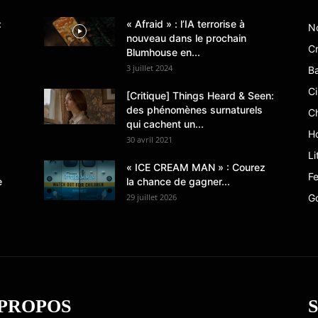
:
« Afraid » : l’IA terrorise à
N
nouveau dans le prochain
Cr
Blumhouse en...
3 juillet 2024
B
C
[Critique] Things Heard & Seen:
des phénomènes surnaturels
C
qui cachent un...
Ho
30 avril 2021
Li
« ICE CREAM MAN » : Courez
Fe
e
la chance de gagner...
29 juillet 2026
G
 PROPOS