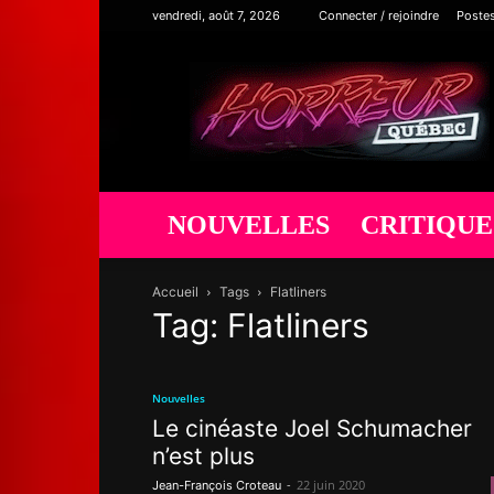
vendredi, août 7, 2026
Connecter / rejoindre
Poste
Horreur
Québec
NOUVELLES
CRITIQUE
Accueil
Tags
Flatliners
Tag: Flatliners
Nouvelles
Le cinéaste Joel Schumacher
n’est plus
-
22 juin 2020
Jean-François Croteau