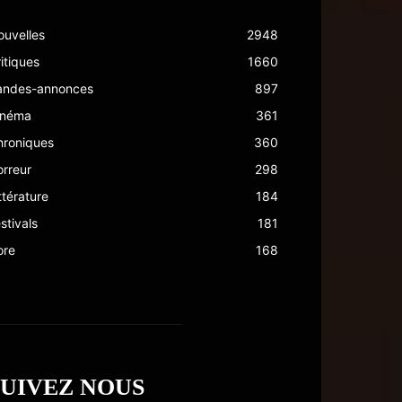
ouvelles
2948
itiques
1660
andes-annonces
897
inéma
361
hroniques
360
rreur
298
ttérature
184
stivals
181
ore
168
SUIVEZ NOUS