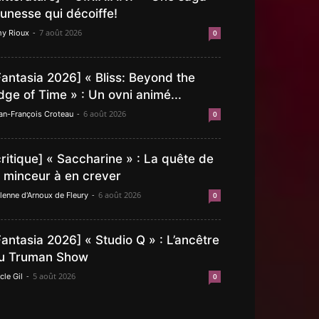
eunesse qui décoiffe!
-
7 août 2026
y Rioux
0
Fantasia 2026] « Bliss: Beyond the
dge of Time » : Un ovni animé...
-
6 août 2026
an-François Croteau
0
critique] « Saccharine » : La quête de
a minceur à en crever
-
6 août 2026
lenne d'Arnoux de Fleury
0
Fantasia 2026] « Studio Q » : L’ancêtre
u Truman Show
-
5 août 2026
cle Gil
0