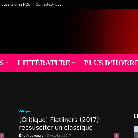
s ouverts chez HQc
Contactez-nous
S
LITTÉRATURE
PLUS D’HORR
Critiques
L
[Critique] Flatliners (2017):
ressusciter un classique
-
3 octobre 2017
0
Éric Arseneault
1