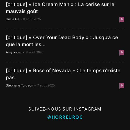
[critique] « Ice Cream Man » : La cerise sur le
mauvais goût
-
8 août 2026
Uncle Gil
0
[critique] « Over Your Dead Body » : Jusqu’à ce
que la mort les...
-
8 août 2026
Amy Rioux
0
[critique] « Rose of Nevada » : Le temps n’existe
pas
-
7 août 2026
Stéphane Turgeon
0
SUIVEZ-NOUS SUR INSTAGRAM
@HORREURQC