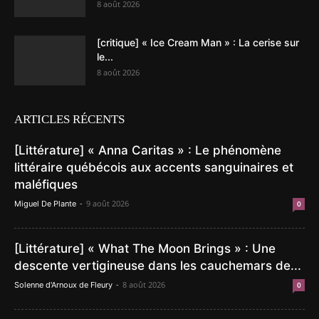
8 août 2026
[critique] « Ice Cream Man » : La cerise sur
le...
8 août 2026
ARTICLES RÉCENTS
[Littérature] « Anna Caritas » : Le phénomène
littéraire québécois aux accents sanguinaires et
maléfiques
-
9 août 2026
Miguel De Plante
0
[Littérature] « What The Moon Brings » : Une
descente vertigineuse dans les cauchemars de...
-
8 août 2026
Solenne d'Arnoux de Fleury
0