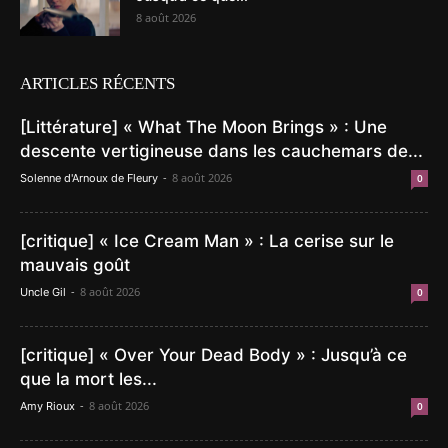
8 août 2026
ARTICLES RÉCENTS
[Littérature] « What The Moon Brings » : Une
descente vertigineuse dans les cauchemars de...
-
8 août 2026
Solenne d'Arnoux de Fleury
0
[critique] « Ice Cream Man » : La cerise sur le
mauvais goût
-
8 août 2026
Uncle Gil
0
[critique] « Over Your Dead Body » : Jusqu’à ce
que la mort les...
-
8 août 2026
Amy Rioux
0