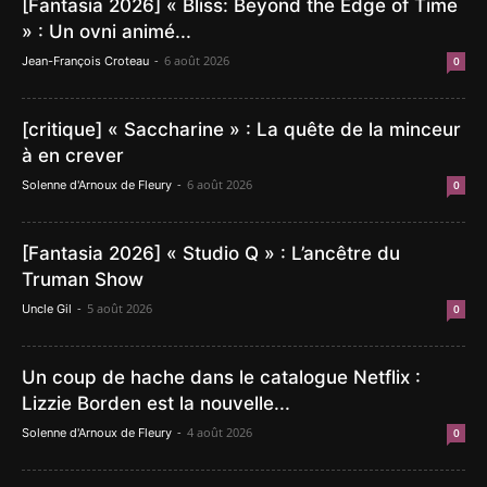
[Fantasia 2026] « Bliss: Beyond the Edge of Time
» : Un ovni animé...
-
6 août 2026
Jean-François Croteau
0
[critique] « Saccharine » : La quête de la minceur
à en crever
-
6 août 2026
Solenne d'Arnoux de Fleury
0
[Fantasia 2026] « Studio Q » : L’ancêtre du
Truman Show
-
5 août 2026
Uncle Gil
0
Un coup de hache dans le catalogue Netflix :
Lizzie Borden est la nouvelle...
-
4 août 2026
Solenne d'Arnoux de Fleury
0