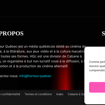
 PROPOS
eur Québec est un média québécois dédié au cinéma de
e, à la littérature, aux jeux vidéo et à la culture macabre
 toutes ses formes. HQc est une division de Cabane à
, un organisme à but non lucratif voué à la diffusion, à la
Comme partou
otion et à la production de cinéma alternatif.
stocker quel
comprendre c
actez-nous:
info@horreur.quebec
e confidentialité
Termes et conditions
Index
Cabane à Sang TV
Cooki