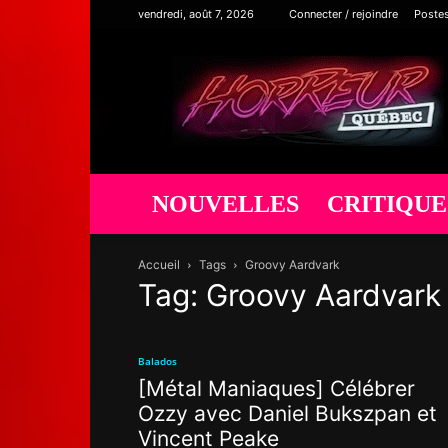
vendredi, août 7, 2026
Connecter / rejoindre
Poste
Horreur
Québec
NOUVELLES
CRITIQUE
Accueil
Tags
Groovy Aardvark
Tag: Groovy Aardvark
Balados
[Métal Maniaques] Célébrer
Ozzy avec Daniel Bukszpan et
Vincent Peake