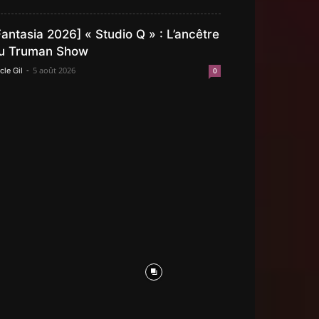
Fantasia 2026] « Studio Q » : L’ancêtre
u Truman Show
-
5 août 2026
cle Gil
0