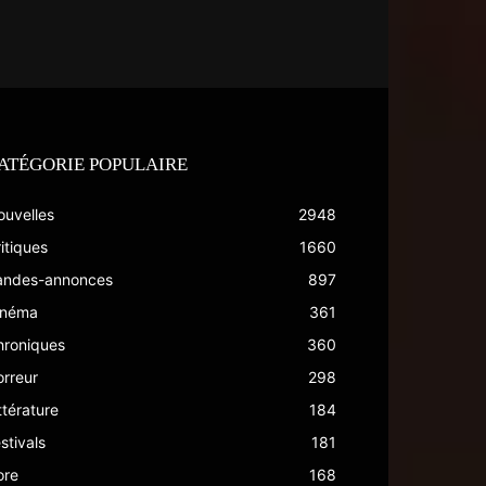
ATÉGORIE POPULAIRE
ouvelles
2948
itiques
1660
andes-annonces
897
inéma
361
hroniques
360
rreur
298
ttérature
184
stivals
181
ore
168