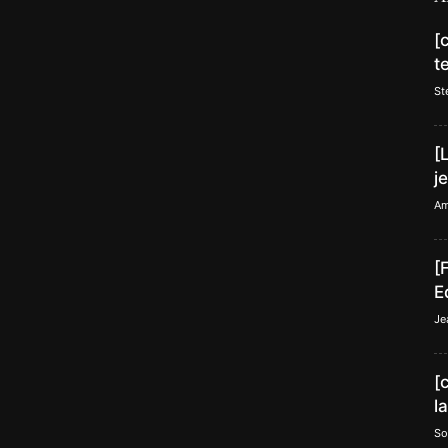
[
t
St
[
j
Am
[
E
Je
[
l
So