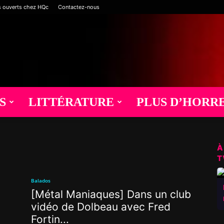
s ouverts chez HQc
Contactez-nous
S
LITTÉRATURE
PLUS D’HORR
À
T
Balados
[Métal Maniaques] Dans un club
vidéo de Dolbeau avec Fred
Fortin...