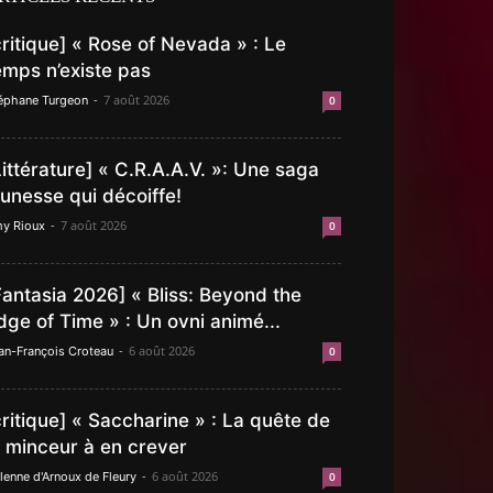
critique] « Rose of Nevada » : Le
emps n’existe pas
-
7 août 2026
éphane Turgeon
0
Littérature] « C.R.A.A.V. »: Une saga
eunesse qui décoiffe!
-
7 août 2026
y Rioux
0
Fantasia 2026] « Bliss: Beyond the
dge of Time » : Un ovni animé...
-
6 août 2026
an-François Croteau
0
critique] « Saccharine » : La quête de
a minceur à en crever
-
6 août 2026
lenne d'Arnoux de Fleury
0