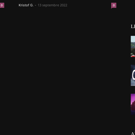
-
13 septembre 2022
0
Kristof G.
0
L
A