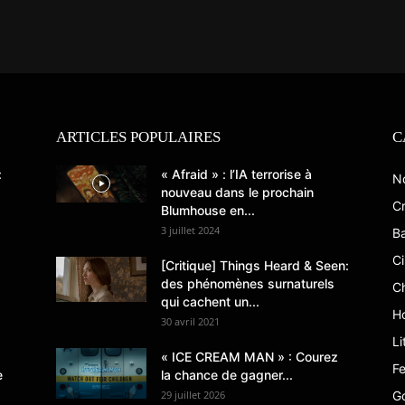
ARTICLES POPULAIRES
C
:
« Afraid » : l’IA terrorise à
N
nouveau dans le prochain
Cr
Blumhouse en...
3 juillet 2024
B
C
[Critique] Things Heard & Seen:
des phénomènes surnaturels
C
qui cachent un...
Ho
30 avril 2021
Li
« ICE CREAM MAN » : Courez
Fe
e
la chance de gagner...
29 juillet 2026
G