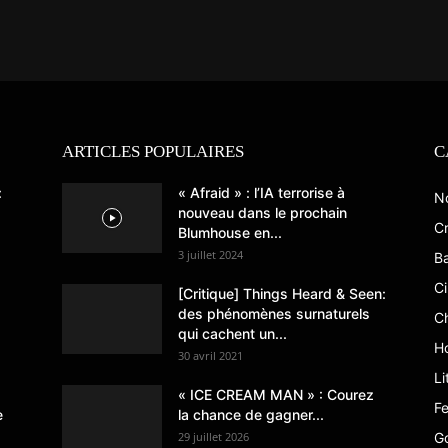
ARTICLES POPULAIRES
C
:
« Afraid » : l’IA terrorise à
N
nouveau dans le prochain
Cr
Blumhouse en...
3 juillet 2024
B
C
[Critique] Things Heard & Seen:
des phénomènes surnaturels
C
qui cachent un...
Ho
30 avril 2021
Li
« ICE CREAM MAN » : Courez
Fe
e
la chance de gagner...
29 juillet 2026
G