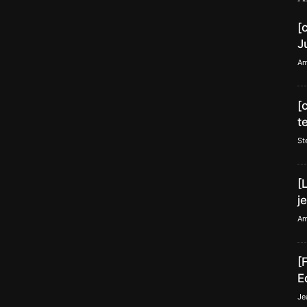
[
J
Am
[
t
St
[
j
Am
[
E
Je