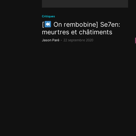
Critiques
[
On rembobine] Se7en:
meurtres et châtiments
-
22 septembre 2020
Jason Paré