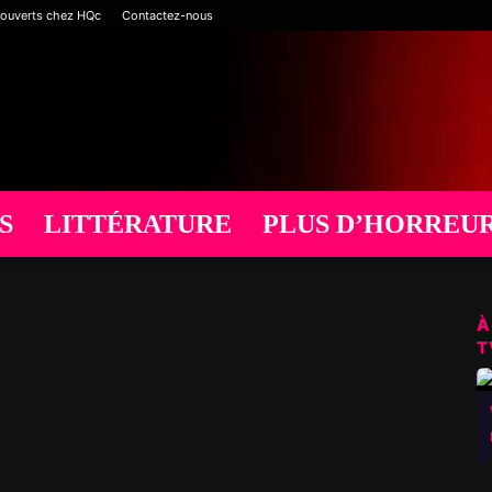
 ouverts chez HQc
Contactez-nous
S
LITTÉRATURE
PLUS D’HORREU
À
T