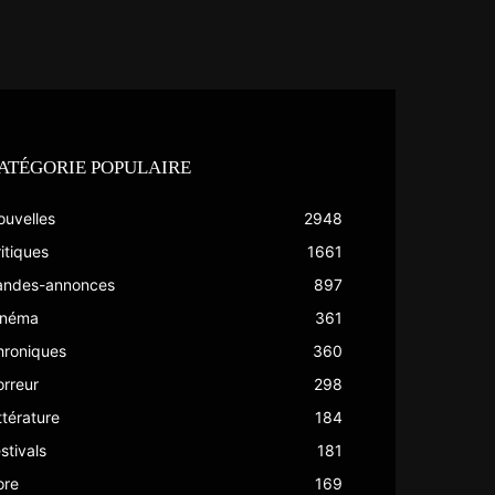
ATÉGORIE POPULAIRE
ouvelles
2948
itiques
1661
andes-annonces
897
inéma
361
hroniques
360
rreur
298
ttérature
184
stivals
181
ore
169