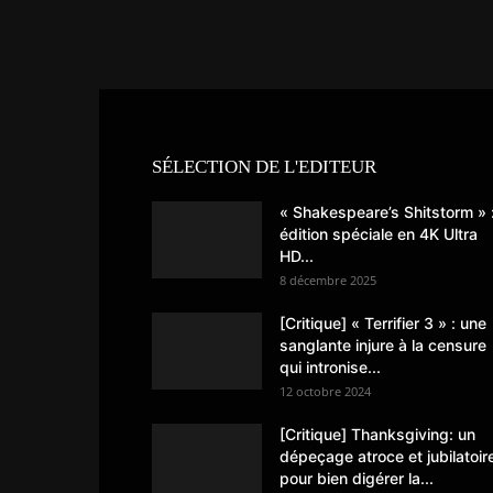
SÉLECTION DE L'EDITEUR
« Shakespeare’s Shitstorm » 
édition spéciale en 4K Ultra
HD...
8 décembre 2025
[Critique] « Terrifier 3 » : une
sanglante injure à la censure
qui intronise...
12 octobre 2024
[Critique] Thanksgiving: un
dépeçage atroce et jubilatoir
pour bien digérer la...