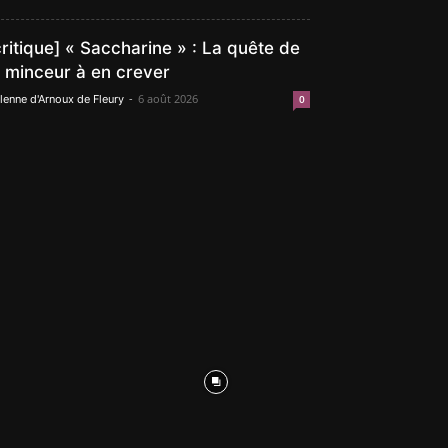
critique] « Saccharine » : La quête de
a minceur à en crever
-
6 août 2026
lenne d'Arnoux de Fleury
0