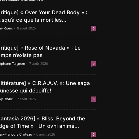
critique] « Over Your Dead Body » :
usqu’à ce que la mort les...
-
8 août 2026
y Rioux
0
critique] « Rose of Nevada » : Le
emps n’existe pas
-
7 août 2026
éphane Turgeon
0
Littérature] « C.R.A.A.V. »: Une saga
eunesse qui décoiffe!
-
7 août 2026
y Rioux
0
Fantasia 2026] « Bliss: Beyond the
dge of Time » : Un ovni animé...
-
6 août 2026
an-François Croteau
0