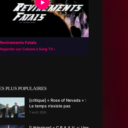
▶
Revirements Fatals
Regarder sur Cabane à Sang TV
ES PLUS POPULAIRES
[critique] « Rose of Nevada » :
Le temps n’existe pas
7 août 2026
[Littérature] « C.R.A.A.V. »: Une