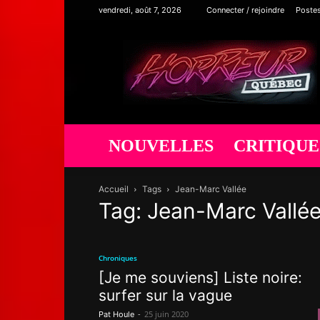
vendredi, août 7, 2026
Connecter / rejoindre
Poste
Horreur
Québec
NOUVELLES
CRITIQUE
Accueil
Tags
Jean-Marc Vallée
Tag: Jean-Marc Vallé
Chroniques
[Je me souviens] Liste noire:
surfer sur la vague
-
25 juin 2020
Pat Houle