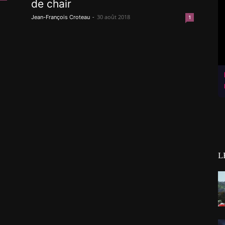
de chair
-
30 août 2018
Jean-François Croteau
1
L