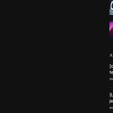
A
[
t
St
[
j
Am