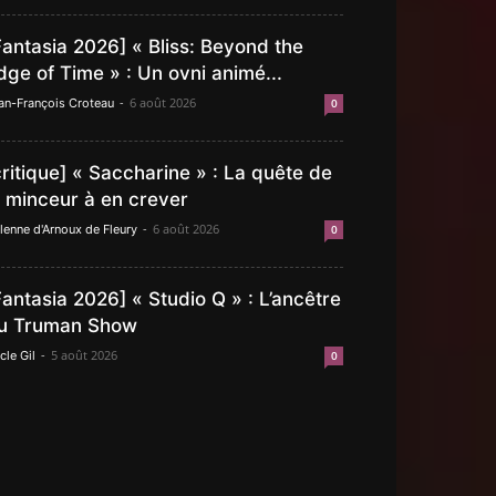
Fantasia 2026] « Bliss: Beyond the
dge of Time » : Un ovni animé...
-
6 août 2026
an-François Croteau
0
critique] « Saccharine » : La quête de
a minceur à en crever
-
6 août 2026
lenne d'Arnoux de Fleury
0
Fantasia 2026] « Studio Q » : L’ancêtre
u Truman Show
-
5 août 2026
cle Gil
0