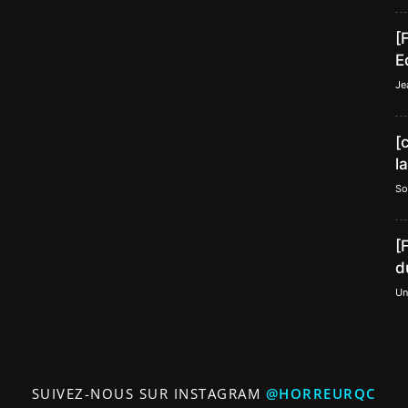
[
E
Je
[
l
So
[
d
Un
SUIVEZ-NOUS SUR INSTAGRAM
@HORREURQC