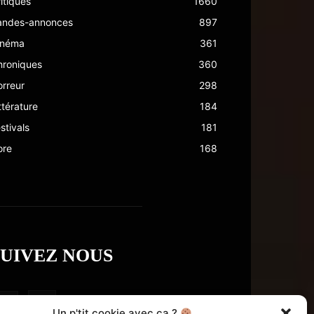
itiques
1660
andes-annonces
897
inéma
361
hroniques
360
rreur
298
ttérature
184
stivals
181
ore
168
SUIVEZ NOUS
Un p'tit cookie avec ça ?