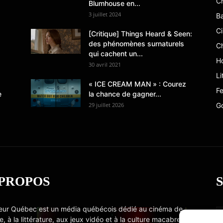
Cr
Blumhouse en...
3 juillet 2024
B
C
[Critique] Things Heard & Seen:
des phénomènes surnaturels
C
qui cachent un...
Ho
30 avril 2021
Li
« ICE CREAM MAN » : Courez
Fe
e
la chance de gagner...
29 juillet 2026
G
 PROPOS
eur Québec est un média québécois dédié au cinéma de
e, à la littérature, aux jeux vidéo et à la culture macabre