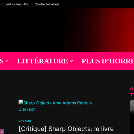
s ouverts chez HQc
Contactez-nous
S
LITTÉRATURE
PLUS D’HORR
e
À
T
Critiques
[Critique] Sharp Objects: le livre
0