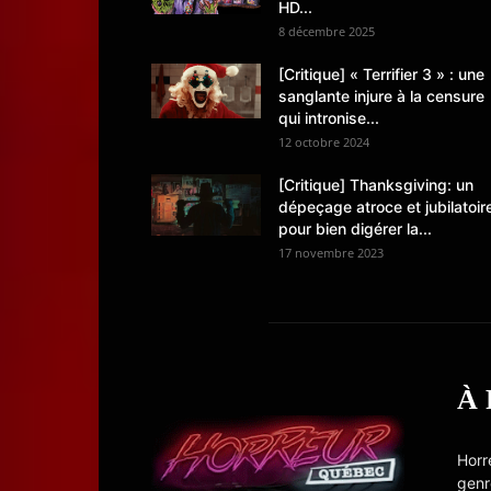
HD...
8 décembre 2025
[Critique] « Terrifier 3 » : une
sanglante injure à la censure
qui intronise...
12 octobre 2024
[Critique] Thanksgiving: un
dépeçage atroce et jubilatoir
pour bien digérer la...
17 novembre 2023
À
Horr
genr