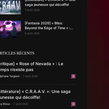
saga jeunesse qui décoiffe!
7 août 2026
[Fantasia 2026] « Bliss:
Beyond the Edge of Time » :...
6 août 2026
RTICLES RÉCENTS
critique] « Rose of Nevada » : Le
emps n’existe pas
-
7 août 2026
éphane Turgeon
0
Littérature] « C.R.A.A.V. »: Une saga
eunesse qui décoiffe!
-
7 août 2026
y Rioux
0