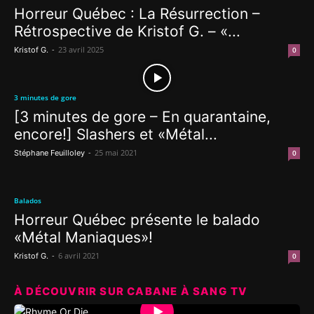
Horreur Québec : La Résurrection –
Rétrospective de Kristof G. – «...
-
23 avril 2025
Kristof G.
0
3 minutes de gore
[3 minutes de gore – En quarantaine,
encore!] Slashers et «Métal...
-
25 mai 2021
Stéphane Feuilloley
0
Balados
Horreur Québec présente le balado
«Métal Maniaques»!
-
6 avril 2021
Kristof G.
0
À DÉCOUVRIR SUR CABANE À SANG TV
▶