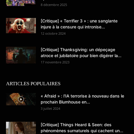
8 décembre 2025
[Critique] « Terrifier 3 » : une sanglante
injure à la censure qui intronise...
12 octobre 2024
[Critique] Thanksgiving: un dépeçage
atroce et jubilatoire pour bien digérer la...
17 novembre 2023
ARTICLES POPULAIRES
« Afraid » : l’IA terrorise à nouveau dans le
prochain Blumhouse en...
3 juillet 2024
[Critique] Things Heard & Seen: des
phénomènes surnaturels qui cachent un...