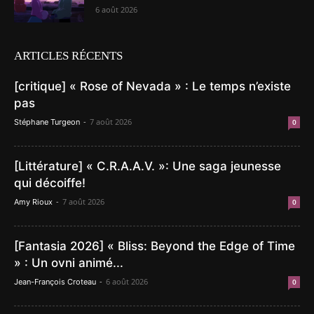
6 août 2026
ARTICLES RÉCENTS
[critique] « Rose of Nevada » : Le temps n’existe
pas
-
7 août 2026
Stéphane Turgeon
0
[Littérature] « C.R.A.A.V. »: Une saga jeunesse
qui décoiffe!
-
7 août 2026
Amy Rioux
0
[Fantasia 2026] « Bliss: Beyond the Edge of Time
» : Un ovni animé...
-
6 août 2026
Jean-François Croteau
0