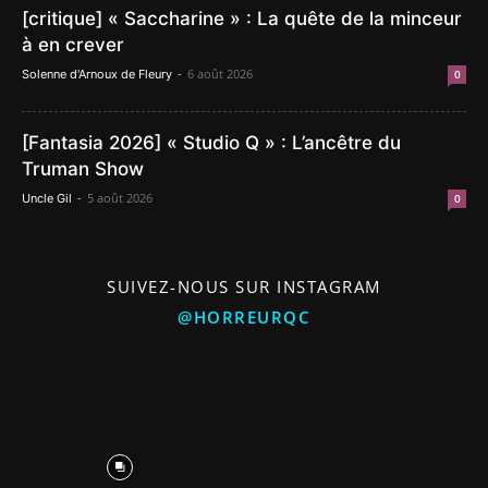
[critique] « Saccharine » : La quête de la minceur
à en crever
-
6 août 2026
Solenne d'Arnoux de Fleury
0
[Fantasia 2026] « Studio Q » : L’ancêtre du
Truman Show
-
5 août 2026
Uncle Gil
0
SUIVEZ-NOUS SUR INSTAGRAM
@HORREURQC