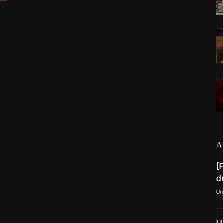
A
[
d
Un