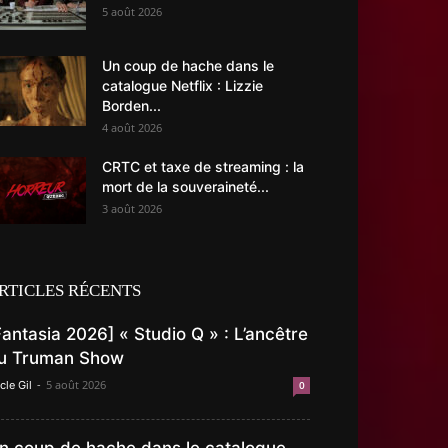
5 août 2026
Un coup de hache dans le
catalogue Netflix : Lizzie
Borden...
4 août 2026
CRTC et taxe de streaming : la
mort de la souveraineté...
3 août 2026
RTICLES RÉCENTS
Fantasia 2026] « Studio Q » : L’ancêtre
u Truman Show
-
5 août 2026
cle Gil
0