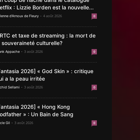
n coup de hache dans le catalogue
etflix : Lizzie Borden est la nouvelle...
-
4 août 2026
lenne d'Arnoux de Fleury
0
RTC et taxe de streaming : la mort de
a souveraineté culturelle?
-
3 août 2026
ank Appache
0
Fantasia 2026] « God Skin » : critique
ui a la peau irritée
-
3 août 2026
chid Sellami
0
Fantasia 2026] « Hong Kong
odfather » : Un Bain de Sang
-
3 août 2026
cle Gil
0