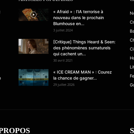
:
« Afraid » : l’IA terrorise à
N
nouveau dans le prochain
Cr
Blumhouse en...
3 juillet 2024
B
C
[Critique] Things Heard & Seen:
des phénomènes surnaturels
C
qui cachent un...
Ho
30 avril 2021
Li
« ICE CREAM MAN » : Courez
Fe
e
la chance de gagner...
29 juillet 2026
G
 PROPOS