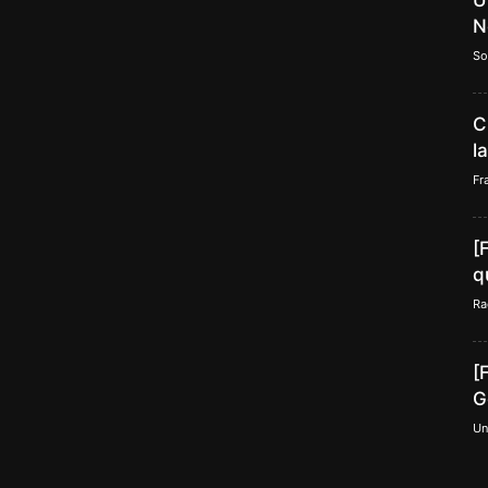
U
N
So
C
l
Fr
[
q
Ra
[
G
Un