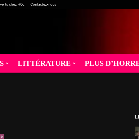
verts chez HQc
Contactez-nous
S
LITTÉRATURE
PLUS D’HORR
L
0