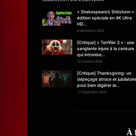
« Shakespeare’s Shitstorm » 
édition spéciale en 4K Ultra
HD...
8 décembre 2025
[Critique] « Terrifier 3 » : une
sanglante injure à la censure
qui intronise...
12 octobre 2024
[Critique] Thanksgiving: un
dépeçage atroce et jubilatoir
pour bien digérer la...
17 novembre 2023
À