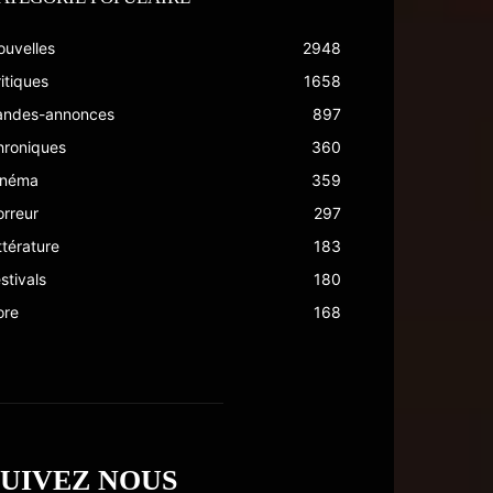
ouvelles
2948
itiques
1658
andes-annonces
897
hroniques
360
inéma
359
rreur
297
ttérature
183
stivals
180
ore
168
SUIVEZ NOUS