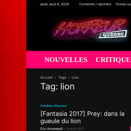
jeudi, août 6, 2026
Connecter / rejoindre
Postes ou
Horreur
Québec
NOUVELLES
CRITIQUE
Accueil
Tags
Lion
Tag: lion
Comédie d’horreur
[Fantasia 2017] Prey: dans la
gueule du lion
-
4 août 2017
Éric Arseneault