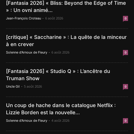
[Fantasia 2026] « Bliss: Beyond the Edge of Time
» : Un ovni animé...
-
6 août 2026
Jean-François Croteau
0
[critique] « Saccharine » : La quête de la minceur
à en crever
-
6 août 2026
Solenne d'Arnoux de Fleury
0
[Fantasia 2026] « Studio Q » : L’ancêtre du
Truman Show
-
5 août 2026
Uncle Gil
0
Un coup de hache dans le catalogue Netflix :
Lizzie Borden est la nouvelle...
-
4 août 2026
Solenne d'Arnoux de Fleury
0