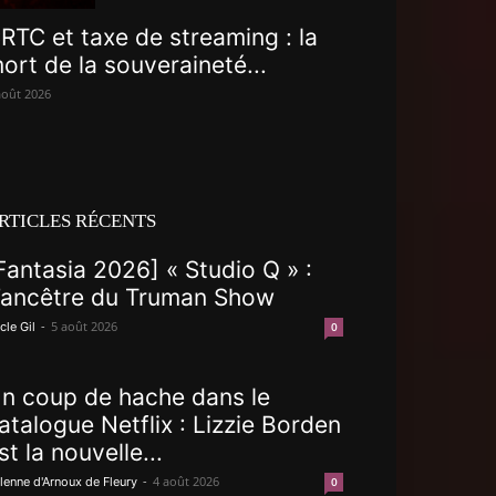
RTC et taxe de streaming : la
ort de la souveraineté...
août 2026
RTICLES RÉCENTS
Fantasia 2026] « Studio Q » :
’ancêtre du Truman Show
-
5 août 2026
cle Gil
0
n coup de hache dans le
atalogue Netflix : Lizzie Borden
st la nouvelle...
-
4 août 2026
lenne d'Arnoux de Fleury
0