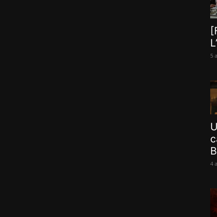
[
L
5 
U
c
B
4 