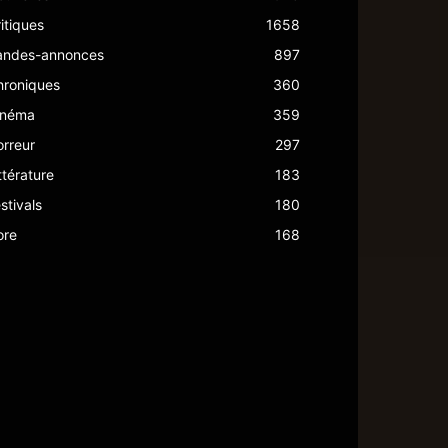
itiques
1658
andes-annonces
897
hroniques
360
inéma
359
rreur
297
ttérature
183
stivals
180
ore
168