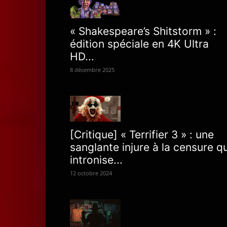
« Shakespeare’s Shitstorm » :
édition spéciale en 4K Ultra
HD...
8 décembre 2025
[Critique] « Terrifier 3 » : une
sanglante injure à la censure qu
intronise...
12 octobre 2024