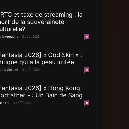
RTC et taxe de streaming : la
ort de la souveraineté
ulturelle?
-
3 août 2026
ank Appache
0
Fantasia 2026] « God Skin » :
ritique qui a la peau irritée
-
3 août 2026
chid Sellami
0
Fantasia 2026] « Hong Kong
odfather » : Un Bain de Sang
-
3 août 2026
cle Gil
0