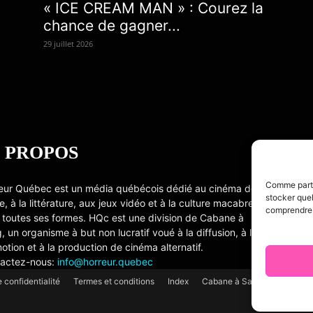
« ICE CREAM MAN » : Courez la
chance de gagner...
29 juillet 2026
 PROPOS
Comme partou
eur Québec est un média québécois dédié au cinéma de
stocker quel
e, à la littérature, aux jeux vidéo et à la culture macabre
comprendre c
 toutes ses formes. HQc est une division de Cabane à
, un organisme à but non lucratif voué à la diffusion, à la
otion et à la production de cinéma alternatif.
actez-nous:
info@horreur.quebec
e confidentialité
Termes et conditions
Index
Cabane à Sang TV
Cooki