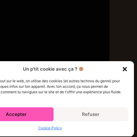
SUIVEZ NOUS
Un p'tit cookie avec ça ?
t sur le web, on utilise des cookies (et autres technos du genre) pour
ques infos sur ton appareil. Avec ton accord, ça nous permet de
omment tu navigues sur le site et de t'offrir une expérience plus fluide.
Accepter
Refuser
e Policy (CA)
Comment écrire pour nous
Concours
Cookie Policy