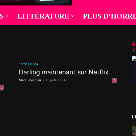
S
LITTÉRATURE
PLUS D’HORR
À
T
Sorties vidéo
Darling maintenant sur Netflix
-
18 juillet 2016
Marc Boisclair
0
2
L