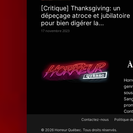
[Critique] Thanksgiving: un
dépeçage atroce et jubilatoire
pour bien digérer la...
17 novembre 2023
À
Horr
genr
sous
Sang
prom
Cont
Contactez-nous
Politique d
© 2026 Horreur Québec. Tous droits réservés.