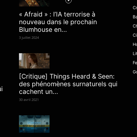
Cr
« Afraid » : l’IA terrorise à
B
nouveau dans le prochain
C
Blumhouse en...
C
3 juillet 2024
Ho
Li
Fe
G
[Critique] Things Heard & Seen:
des phénomènes surnaturels qui
i
cachent un...
30 avril 2021