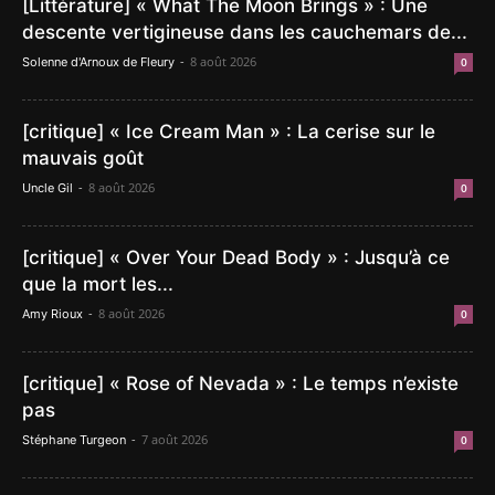
[Littérature] « What The Moon Brings » : Une
descente vertigineuse dans les cauchemars de...
-
8 août 2026
Solenne d'Arnoux de Fleury
0
[critique] « Ice Cream Man » : La cerise sur le
mauvais goût
-
8 août 2026
Uncle Gil
0
[critique] « Over Your Dead Body » : Jusqu’à ce
que la mort les...
-
8 août 2026
Amy Rioux
0
[critique] « Rose of Nevada » : Le temps n’existe
pas
-
7 août 2026
Stéphane Turgeon
0