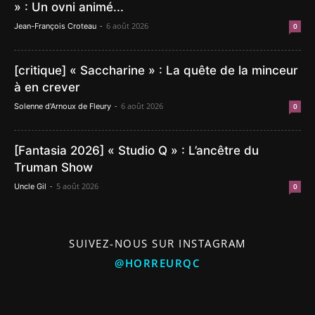
» : Un ovni animé...
-
6 août 2026
Jean-François Croteau
0
[critique] « Saccharine » : La quête de la minceur
à en crever
-
6 août 2026
Solenne d'Arnoux de Fleury
0
[Fantasia 2026] « Studio Q » : L’ancêtre du
Truman Show
-
5 août 2026
Uncle Gil
0
SUIVEZ-NOUS SUR INSTAGRAM
@HORREURQC