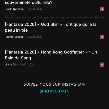
souveraineté culturelle?
-
3 août 2026
Frank Appache
0
[Fantasia 2026] « God Skin » : critique qui a la
peau irritée
-
3 août 2026
Rachid Sellami
0
[Fantasia 2026] « Hong Kong Godfather » : Un
Bain de Sang
-
3 août 2026
Uncle Gil
0
SUIVEZ-NOUS SUR INSTAGRAM
@HORREURQC