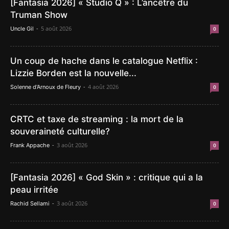
[Fantasia 2026] « Studio Q » : L’ancêtre du
Truman Show
-
5 août 2026
Uncle Gil
0
Un coup de hache dans le catalogue Netflix :
Lizzie Borden est la nouvelle...
-
4 août 2026
Solenne d'Arnoux de Fleury
0
CRTC et taxe de streaming : la mort de la
souveraineté culturelle?
-
3 août 2026
Frank Appache
0
[Fantasia 2026] « God Skin » : critique qui a la
peau irritée
-
3 août 2026
Rachid Sellami
0