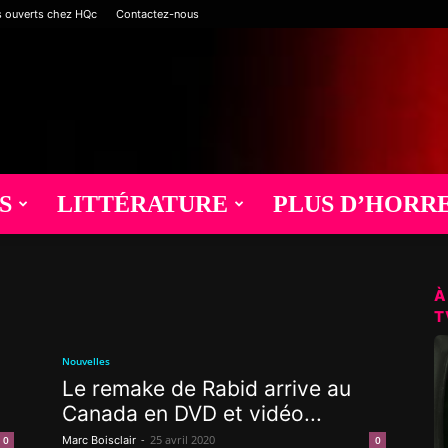
s ouverts chez HQc
Contactez-nous
S
LITTÉRATURE
PLUS D’HORR
À
T
Nouvelles
Le remake de Rabid arrive au
Canada en DVD et vidéo...
-
25 avril 2020
0
Marc Boisclair
0