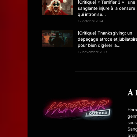
[Critique] « Terrifier 3 » : une
sanglante injure à la censure
qui intronise...
12 octobre 2024
[Critique] Thanksgiving: un
dépeçage atroce et jubilatoir
pour bien digérer la...
17 novembre 2023
À
Horr
genr
sous
Sang
prom