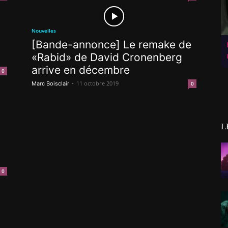
Nouvelles
[Bande-annonce] Le remake de
«Rabid» de David Cronenberg
arrive en décembre
0
-
11 octobre 2019
Marc Boisclair
0
L
0