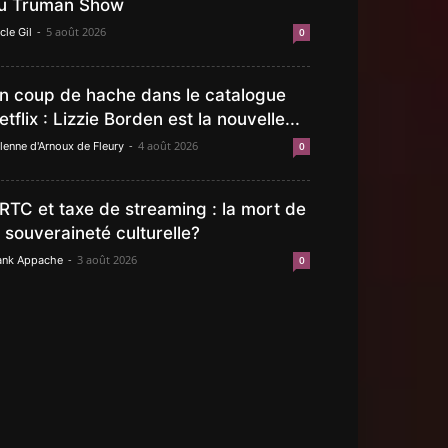
u Truman Show
-
5 août 2026
cle Gil
0
n coup de hache dans le catalogue
etflix : Lizzie Borden est la nouvelle...
-
4 août 2026
lenne d'Arnoux de Fleury
0
RTC et taxe de streaming : la mort de
a souveraineté culturelle?
-
3 août 2026
ank Appache
0