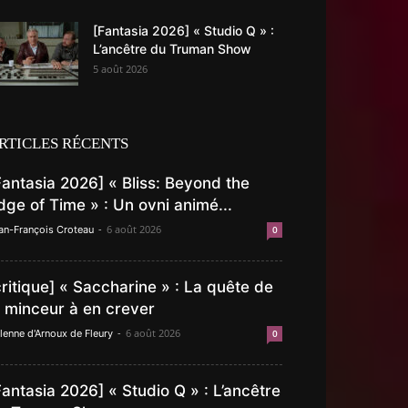
[Fantasia 2026] « Studio Q » :
L’ancêtre du Truman Show
5 août 2026
RTICLES RÉCENTS
Fantasia 2026] « Bliss: Beyond the
dge of Time » : Un ovni animé...
-
6 août 2026
an-François Croteau
0
critique] « Saccharine » : La quête de
a minceur à en crever
-
6 août 2026
lenne d'Arnoux de Fleury
0
Fantasia 2026] « Studio Q » : L’ancêtre