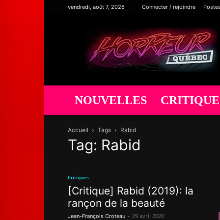
vendredi, août 7, 2026
Connecter / rejoindre
Poste
Horreur
Québec
NOUVELLES
CRITIQUE
Accueil
Tags
Rabid
Tag: Rabid
Critiques
[Critique] Rabid (2019): la
rançon de la beauté
-
29 avril 2020
Jean-François Croteau