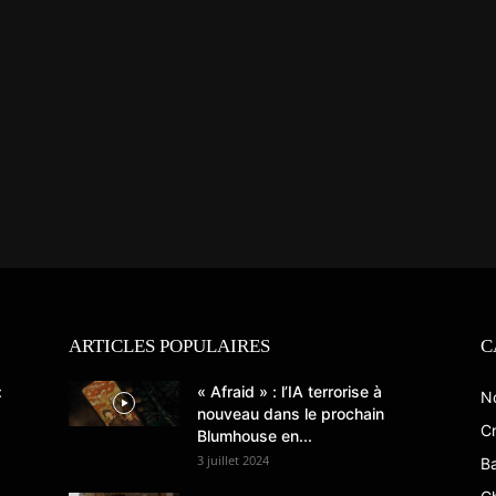
ARTICLES POPULAIRES
C
:
« Afraid » : l’IA terrorise à
N
nouveau dans le prochain
Cr
Blumhouse en...
3 juillet 2024
B