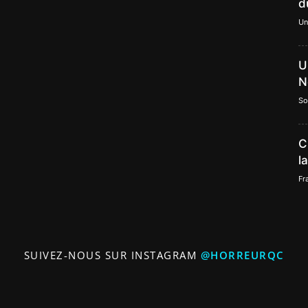
d
Un
U
N
So
C
l
Fr
SUIVEZ-NOUS SUR INSTAGRAM
@HORREURQC