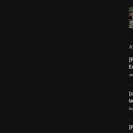
A
[
E
Je
[
l
So
[