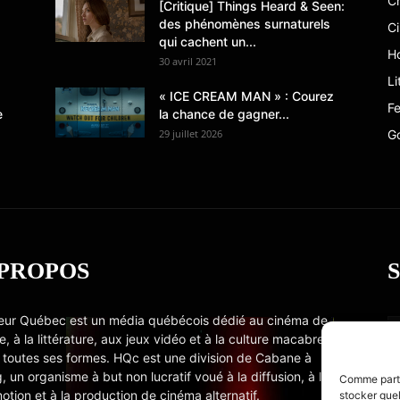
C
[Critique] Things Heard & Seen:
des phénomènes surnaturels
C
qui cachent un...
Ho
30 avril 2021
Li
« ICE CREAM MAN » : Courez
Fe
e
la chance de gagner...
29 juillet 2026
G
 PROPOS
eur Québec est un média québécois dédié au cinéma de
e, à la littérature, aux jeux vidéo et à la culture macabre
 toutes ses formes. HQc est une division de Cabane à
, un organisme à but non lucratif voué à la diffusion, à la
Comme partou
otion et à la production de cinéma alternatif.
stocker quel