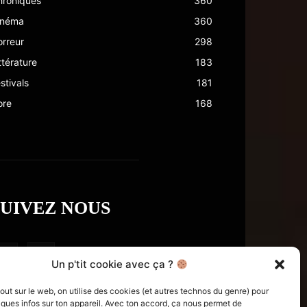
hroniques
360
inéma
360
rreur
298
ttérature
183
stivals
181
ore
168
SUIVEZ NOUS
Un p'tit cookie avec ça ?
t sur le web, on utilise des cookies (et autres technos du genre) pour
ques infos sur ton appareil. Avec ton accord, ça nous permet de