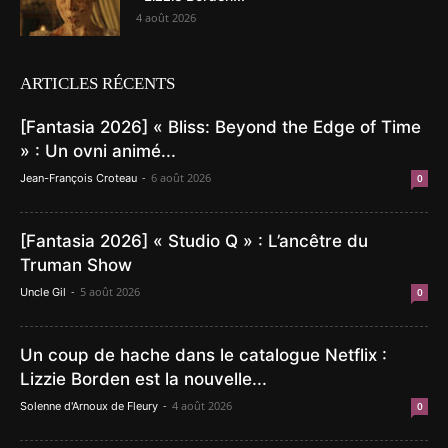
4 août 2026
ARTICLES RÉCENTS
[Fantasia 2026] « Bliss: Beyond the Edge of Time
» : Un ovni animé...
-
6 août 2026
Jean-François Croteau
0
[Fantasia 2026] « Studio Q » : L’ancêtre du
Truman Show
-
5 août 2026
Uncle Gil
0
Un coup de hache dans le catalogue Netflix :
Lizzie Borden est la nouvelle...
-
4 août 2026
Solenne d'Arnoux de Fleury
0