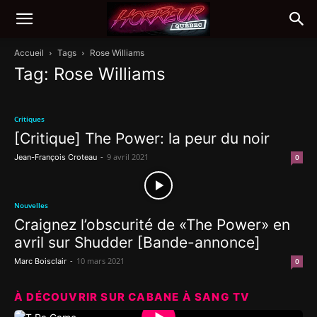
Accueil
Tags
Rose Williams
Tag: Rose Williams
Critiques
[Critique] The Power: la peur du noir
-
9 avril 2021
Jean-François Croteau
0
Nouvelles
Craignez l’obscurité de «The Power» en
avril sur Shudder [Bande-annonce]
-
10 mars 2021
Marc Boisclair
0
À DÉCOUVRIR SUR CABANE À SANG TV