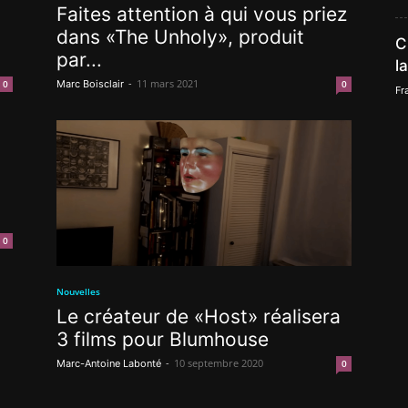
Faites attention à qui vous priez
dans «The Unholy», produit
C
par...
l
-
11 mars 2021
0
Marc Boisclair
0
Fr
0
Nouvelles
Le créateur de «Host» réalisera
3 films pour Blumhouse
-
10 septembre 2020
Marc-Antoine Labonté
0