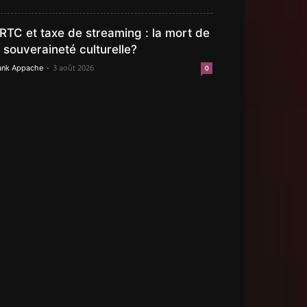
RTC et taxe de streaming : la mort de
a souveraineté culturelle?
-
3 août 2026
ank Appache
0