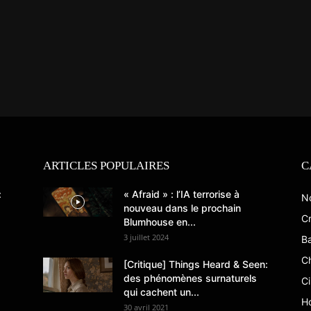
ARTICLES POPULAIRES
C
:
« Afraid » : l’IA terrorise à
N
nouveau dans le prochain
Cr
Blumhouse en...
3 juillet 2024
B
C
[Critique] Things Heard & Seen:
des phénomènes surnaturels
C
qui cachent un...
Ho
30 avril 2021