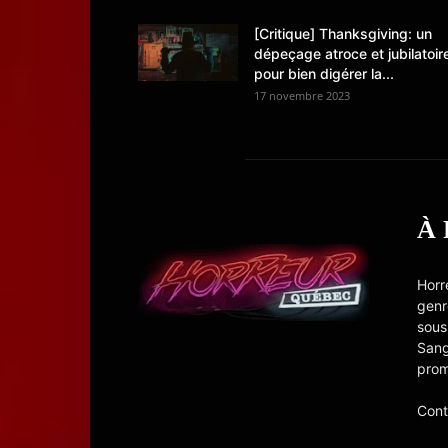
[Critique] Thanksgiving: un
dépeçage atroce et jubilatoir
pour bien digérer la...
17 novembre 2023
À
Horr
genr
sous
Sang
prom
Cont