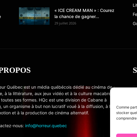
Li
« ICE CREAM MAN » : Courez
Fe
e
la chance de gagner...
29 juillet 2026
G
 PROPOS
eur Québec est un média québécois dédié au cinéma de
e, à la littérature, aux jeux vidéo et à la culture macabre
 toutes ses formes. HQc est une division de Cabane à
, un organisme à but non lucratif voué à la diffusion, à la
Comme partou
otion et à la production de cinéma alternatif.
stocker quel
comprendre c
actez-nous:
info@horreur.quebec