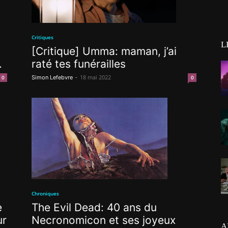
Critiques
L
[Critique] Umma: maman, j’ai
raté tes funérailles
.
-
18 mai 2022
Simon Lefebvre
0
0
Chroniques
e
The Evil Dead: 40 ans du
ur
Necronomicon et ses joyeux
A