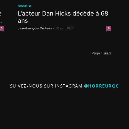
Nouvelles
e
L’acteur Dan Hicks décède à 68
.
ans
-
30 juin 2020
0
Jean-François Croteau
0
Page 1 sur 2
SUIVEZ-NOUS SUR INSTAGRAM
@HORREURQC