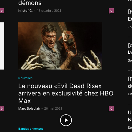
démons
-
15 octobre 2021
0
Kristof G.
0
[
E
Je
[
l
So
Nouvelles
[
Le nouveau «Evil Dead Rise»
d
arrivera en exclusivité chez HBO
Un
Max
-
26 mai 2021
Marc Boisclair
0
0
U
N
So
Bandes-annonces