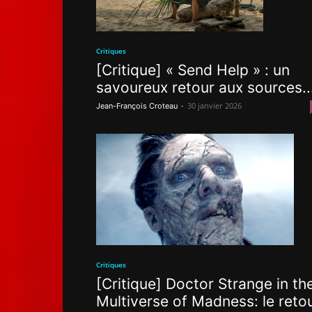
Critiques
[Critique] « Send Help » : un
savoureux retour aux sources..
-
30 janvier 2026
Jean-François Croteau
Critiques
[Critique] Doctor Strange in th
Multiverse of Madness: le reto