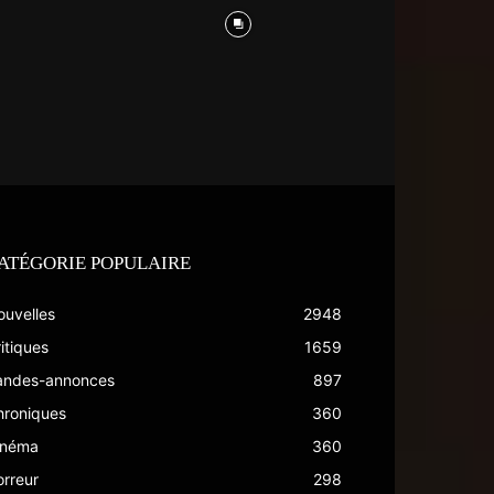
ATÉGORIE POPULAIRE
ouvelles
2948
itiques
1659
andes-annonces
897
hroniques
360
inéma
360
rreur
298