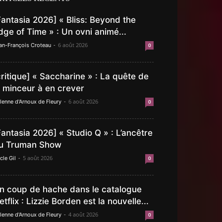
Fantasia 2026] « Bliss: Beyond the
dge of Time » : Un ovni animé...
-
6 août 2026
an-François Croteau
0
critique] « Saccharine » : La quête de
a minceur à en crever
-
6 août 2026
lenne d'Arnoux de Fleury
0
Fantasia 2026] « Studio Q » : L’ancêtre
u Truman Show
-
5 août 2026
cle Gil
0
n coup de hache dans le catalogue
etflix : Lizzie Borden est la nouvelle...
-
4 août 2026
lenne d'Arnoux de Fleury
0