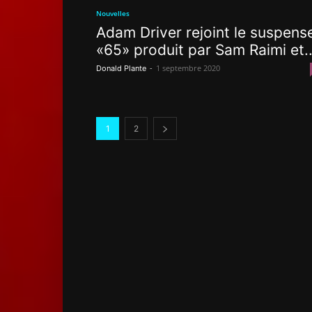
Nouvelles
Adam Driver rejoint le suspens
«65» produit par Sam Raimi et..
-
1 septembre 2020
Donald Plante
1
2