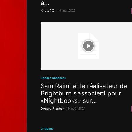
à...
-
9 mai 2022
Kristof G.
Bandes-annonces
Sam Raimi et le réalisateur de
Brightburn s’associent pour
«Nightbooks» sur...
-
19 août 2021
Donald Plante
Critiques