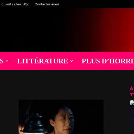
s ouverts chez HQc
Contactez-nous
S
LITTÉRATURE
PLUS D’HORR
À
T