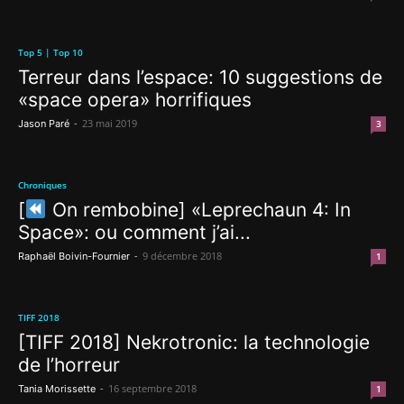
Top 5 | Top 10
Terreur dans l’espace: 10 suggestions de
«space opera» horrifiques
-
23 mai 2019
Jason Paré
3
Chroniques
[
On rembobine] «Leprechaun 4: In
Space»: ou comment j’ai...
-
9 décembre 2018
Raphaël Boivin-Fournier
1
TIFF 2018
[TIFF 2018] Nekrotronic: la technologie
de l’horreur
-
16 septembre 2018
Tania Morissette
1