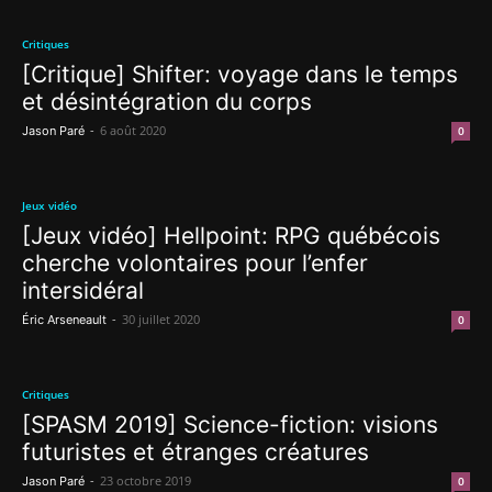
Critiques
[Critique] Shifter: voyage dans le temps
et désintégration du corps
-
6 août 2020
Jason Paré
0
Jeux vidéo
[Jeux vidéo] Hellpoint: RPG québécois
cherche volontaires pour l’enfer
intersidéral
-
30 juillet 2020
Éric Arseneault
0
Critiques
[SPASM 2019] Science-fiction: visions
futuristes et étranges créatures
-
23 octobre 2019
Jason Paré
0