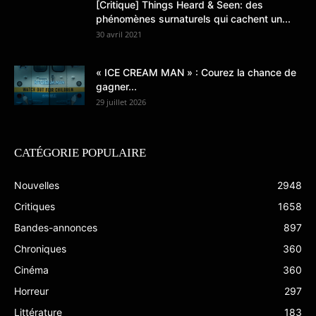
[Critique] Things Heard & Seen: des
phénomènes surnaturels qui cachent un...
30 avril 2021
« ICE CREAM MAN » : Courez la chance de
gagner...
29 juillet 2026
CATÉGORIE POPULAIRE
Nouvelles
2948
Critiques
1658
Bandes-annonces
897
Chroniques
360
Cinéma
360
Horreur
297
Littérature
183