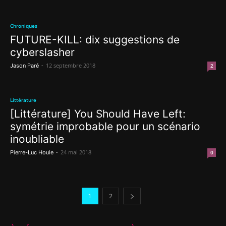
Chroniques
FUTURE-KILL: dix suggestions de
cyberslasher
-
12 septembre 2018
Jason Paré
2
Littérature
[Littérature] You Should Have Left:
symétrie improbable pour un scénario
inoubliable
-
24 mai 2018
Pierre-Luc Houle
0
1
2