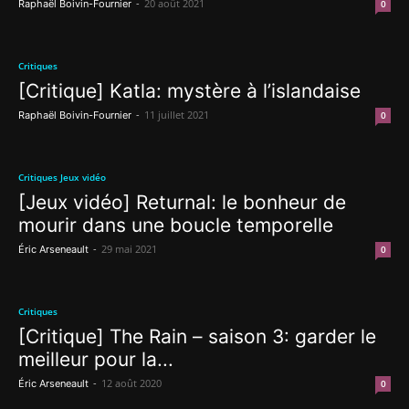
-
20 août 2021
Raphaël Boivin-Fournier
0
Critiques
[Critique] Katla: mystère à l’islandaise
-
11 juillet 2021
Raphaël Boivin-Fournier
0
Critiques Jeux vidéo
[Jeux vidéo] Returnal: le bonheur de
mourir dans une boucle temporelle
-
29 mai 2021
Éric Arseneault
0
Critiques
[Critique] The Rain – saison 3: garder le
meilleur pour la...
-
12 août 2020
Éric Arseneault
0