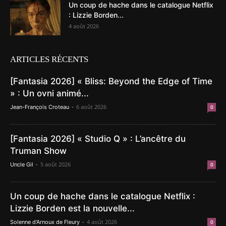
Un coup de hache dans le catalogue Netflix
: Lizzie Borden...
4 août 2026
ARTICLES RÉCENTS
[Fantasia 2026] « Bliss: Beyond the Edge of Time
» : Un ovni animé...
-
6 août 2026
Jean-François Croteau
0
[Fantasia 2026] « Studio Q » : L’ancêtre du
Truman Show
-
5 août 2026
Uncle Gil
0
Un coup de hache dans le catalogue Netflix :
Lizzie Borden est la nouvelle...
-
4 août 2026
Solenne d'Arnoux de Fleury
0