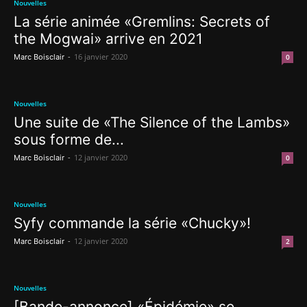
Nouvelles
La série animée «Gremlins: Secrets of
the Mogwai» arrive en 2021
-
16 janvier 2020
Marc Boisclair
0
Nouvelles
Une suite de «The Silence of the Lambs»
sous forme de...
-
12 janvier 2020
Marc Boisclair
0
Nouvelles
Syfy commande la série «Chucky»!
-
12 janvier 2020
Marc Boisclair
2
Nouvelles
[Bande-annonce] «Épidémie» se