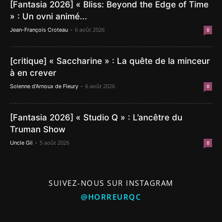
[Fantasia 2026] « Bliss: Beyond the Edge of Time
» : Un ovni animé...
-
6 août 2026
Jean-François Croteau
0
[critique] « Saccharine » : La quête de la minceur
à en crever
-
6 août 2026
Solenne d'Arnoux de Fleury
0
[Fantasia 2026] « Studio Q » : L’ancêtre du
Truman Show
-
5 août 2026
Uncle Gil
0
SUIVEZ-NOUS SUR INSTAGRAM
@HORREURQC