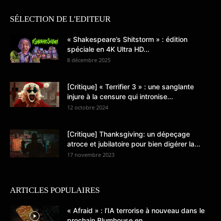
SÉLECTION DE L'EDITEUR
« Shakespeare’s Shitstorm » : édition
spéciale en 4K Ultra HD...
8 décembre 2025
[Critique] « Terrifier 3 » : une sanglante
injure à la censure qui intronise...
12 octobre 2024
[Critique] Thanksgiving: un dépeçage
atroce et jubilatoire pour bien digérer la...
17 novembre 2023
ARTICLES POPULAIRES
« Afraid » : l’IA terrorise à nouveau dans le
prochain Blumhouse en...