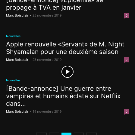
propage à TVA en janvier
-
25 novembre 2019
Marc Boisclair
0
Nouvelles
Apple renouvelle «Servant» de M. Night
Shyamalan pour une deuxième saison
-
23 novembre 2019
Marc Boisclair
0
Nouvelles
[Bande-annonce] Une guerre entre
vampires et humains éclate sur Netflix
dans...
-
19 novembre 2019
Marc Boisclair
0