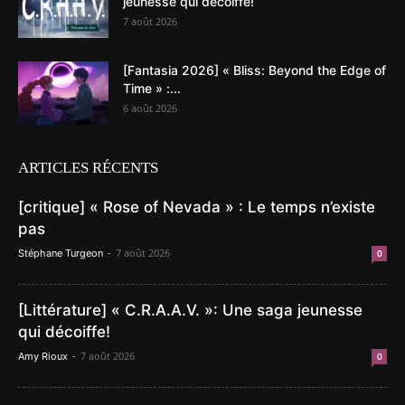
jeunesse qui décoiffe!
7 août 2026
[Fantasia 2026] « Bliss: Beyond the Edge of
Time » :...
6 août 2026
ARTICLES RÉCENTS
[critique] « Rose of Nevada » : Le temps n’existe
pas
-
7 août 2026
Stéphane Turgeon
0
[Littérature] « C.R.A.A.V. »: Une saga jeunesse
qui décoiffe!
-
7 août 2026
Amy Rioux
0