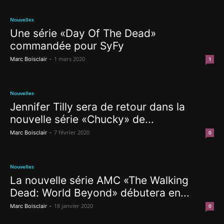
Nouvelles
Une série «Day Of The Dead»
commandée pour SyFy
-
1 mars 2020
Marc Boisclair
1
Nouvelles
Jennifer Tilly sera de retour dans la
nouvelle série «Chucky» de...
-
7 février 2020
Marc Boisclair
0
Nouvelles
La nouvelle série AMC «The Walking
Dead: World Beyond» débutera en...
-
18 janvier 2020
Marc Boisclair
0