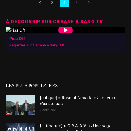
3
4
5
À DÉCOUVRIR SUR CABANE À SANG TV
▶
Piss Off
Regarder sur Cabane à Sang TV
LES PLUS POPULAIRES
[critique] « Rose of Nevada » : Le temps
n’existe pas
7 août 2026
[Littérature] « C.R.A.A.V. »: Une saga