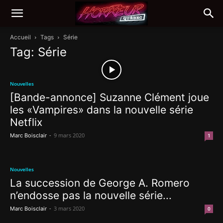
Accueil
Tags
Série
Tag: Série
Nouvelles
[Bande-annonce] Suzanne Clément joue
les «Vampires» dans la nouvelle série
Netflix
-
9 mars 2020
Marc Boisclair
1
Nouvelles
La succession de George A. Romero
n’endosse pas la nouvelle série...
-
3 mars 2020
Marc Boisclair
0