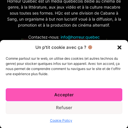
Horreur Québec est un média québécois dédié au cinéma de
genre, à la littérature, aux jeux vidéo et à la culture macabre
sous toutes ses formes. HQc est une division de Cabane à
Sang, un organisme à but non lucratif voué à la diffusion, à la
promotion et à la production de cinéma alternatif.
Contactez-nous:
info@horreur.quebec
Un p'tit cookie avec ça ?
SUIVEZ NOUS
Comme partout sur le web, on utilise des cookies (et autres technos du
genre) pour stocker quelques infos sur ton appareil. Avec ton accord, ça
nous permet de comprendre comment tu navigues sur le site et de t'offrir
une expérience plus fluide.
Accepter
Contactez-nous
Politique de confidentialité
Termes et conditions
Index
Cabane à Sang TV
Refuser
Cookie Policy (CA)
Comment écrire pour nous
Concours
Cookie Policy
© 2026 Horreur Québec. Tous droits réservés.