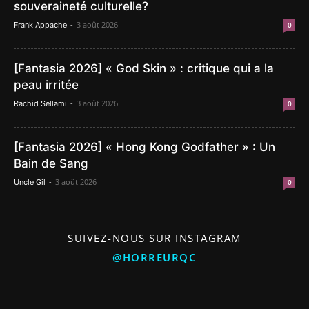
souveraineté culturelle?
-
3 août 2026
Frank Appache
0
[Fantasia 2026] « God Skin » : critique qui a la
peau irritée
-
3 août 2026
Rachid Sellami
0
[Fantasia 2026] « Hong Kong Godfather » : Un
Bain de Sang
-
3 août 2026
Uncle Gil
0
SUIVEZ-NOUS SUR INSTAGRAM
@HORREURQC