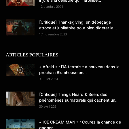
injure à la censure qui intronise...
12 octobre 2024
[Critique] Thanksgiving: un dépeçage
atroce et jubilatoire pour bien digérer la...
17 novembre 2023
ARTICLES POPULAIRES
« Afraid » : l’IA terrorise à nouveau dans le
prochain Blumhouse en...
3 juillet 2024
[Critique] Things Heard & Seen: des
phénomènes surnaturels qui cachent un...
30 avril 2021
« ICE CREAM MAN » : Courez la chance de
gagner...