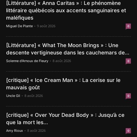
[Littérature] « Anna Caritas » : Le phénomène
littéraire québécois aux accents sanguinaires et
maléfiques
-
9 août 2026
Miguel De Plante
0
[Littérature] « What The Moon Brings » : Une
descente vertigineuse dans les cauchemars de...
-
8 août 2026
Solenne d'Arnoux de Fleury
0
[critique] « Ice Cream Man » : La cerise sur le
mauvais goût
-
8 août 2026
Uncle Gil
0
[critique] « Over Your Dead Body » : Jusqu’à ce
que la mort les...
-
8 août 2026
Amy Rioux
0