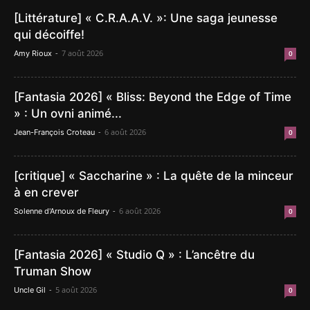
[Littérature] « C.R.A.A.V. »: Une saga jeunesse
qui décoiffe!
-
7 août 2026
Amy Rioux
0
[Fantasia 2026] « Bliss: Beyond the Edge of Time
» : Un ovni animé...
-
6 août 2026
Jean-François Croteau
0
[critique] « Saccharine » : La quête de la minceur
à en crever
-
6 août 2026
Solenne d'Arnoux de Fleury
0
[Fantasia 2026] « Studio Q » : L’ancêtre du
Truman Show
-
5 août 2026
Uncle Gil
0