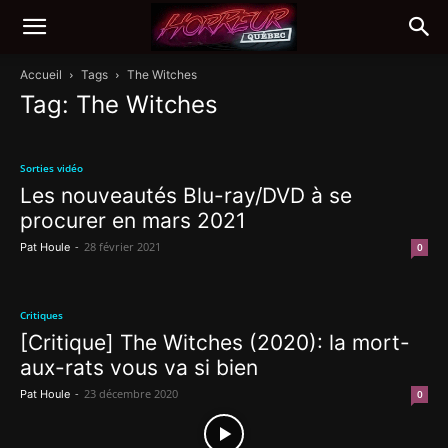
Accueil
Tags
The Witches
Tag: The Witches
Sorties vidéo
Les nouveautés Blu-ray/DVD à se
procurer en mars 2021
-
28 février 2021
Pat Houle
0
Critiques
[Critique] The Witches (2020): la mort-
aux-rats vous va si bien
-
23 décembre 2020
Pat Houle
0