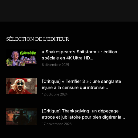
SÉLECTION DE L'EDITEUR
« Shakespeare’s Shitstorm » : édition
spéciale en 4K Ultra HD...
8 décembre 2025
[Critique] « Terrifier 3 » : une sanglante
injure à la censure qui intronise...
12 octobre 2024
[Critique] Thanksgiving: un dépeçage
atroce et jubilatoire pour bien digérer la...
17 novembre 2023