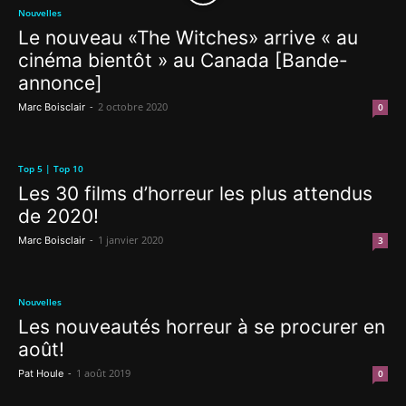
Nouvelles
Le nouveau «The Witches» arrive « au
cinéma bientôt » au Canada [Bande-
annonce]
-
2 octobre 2020
Marc Boisclair
0
Top 5 | Top 10
Les 30 films d’horreur les plus attendus
de 2020!
-
1 janvier 2020
Marc Boisclair
3
Nouvelles
Les nouveautés horreur à se procurer en
août!
-
1 août 2019
Pat Houle
0