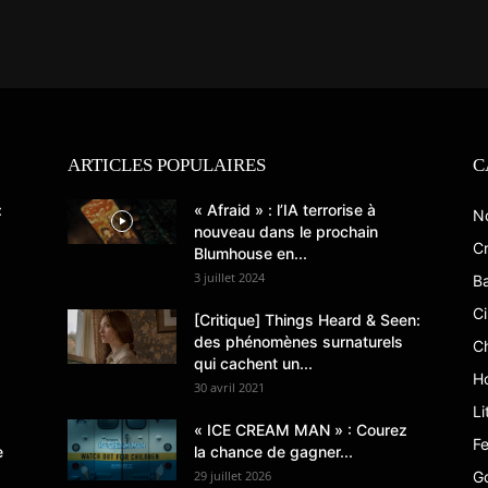
ARTICLES POPULAIRES
C
:
« Afraid » : l’IA terrorise à
N
nouveau dans le prochain
Cr
Blumhouse en...
3 juillet 2024
B
C
[Critique] Things Heard & Seen:
des phénomènes surnaturels
C
qui cachent un...
Ho
30 avril 2021
Li
« ICE CREAM MAN » : Courez
Fe
e
la chance de gagner...
29 juillet 2026
G