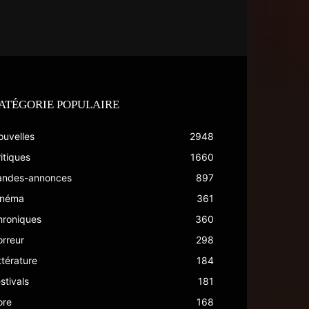
ATÉGORIE POPULAIRE
ouvelles
2948
itiques
1660
andes-annonces
897
inéma
361
hroniques
360
rreur
298
ttérature
184
stivals
181
ore
168