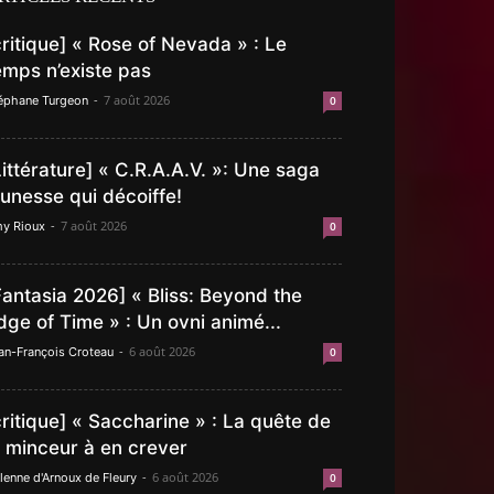
critique] « Rose of Nevada » : Le
emps n’existe pas
-
7 août 2026
éphane Turgeon
0
Littérature] « C.R.A.A.V. »: Une saga
eunesse qui décoiffe!
-
7 août 2026
y Rioux
0
Fantasia 2026] « Bliss: Beyond the
dge of Time » : Un ovni animé...
-
6 août 2026
an-François Croteau
0
critique] « Saccharine » : La quête de
a minceur à en crever
-
6 août 2026
lenne d'Arnoux de Fleury
0