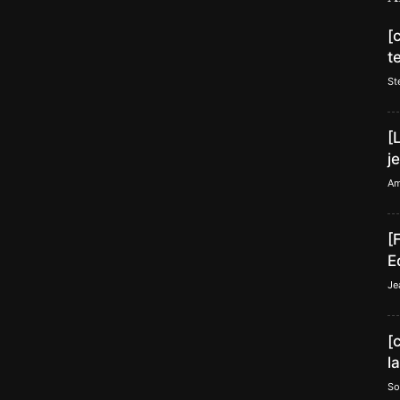
[
t
St
[
j
Am
[
E
Je
[
l
So