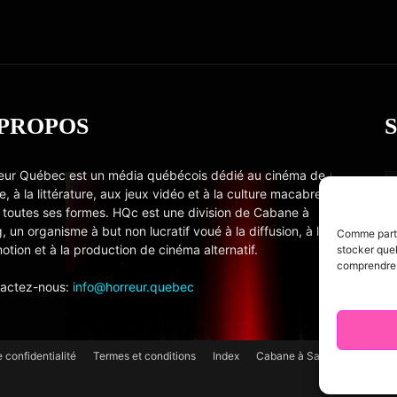
 PROPOS
eur Québec est un média québécois dédié au cinéma de
e, à la littérature, aux jeux vidéo et à la culture macabre
 toutes ses formes. HQc est une division de Cabane à
, un organisme à but non lucratif voué à la diffusion, à la
Comme partou
otion et à la production de cinéma alternatif.
stocker quel
comprendre c
actez-nous:
info@horreur.quebec
e confidentialité
Termes et conditions
Index
Cabane à Sang TV
Cooki