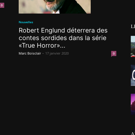
0
Nouvelles
L
Robert Englund déterrera des
contes sordides dans la série
«True Horror»...
-
17 janvier 2020
Marc Boisclair
0
A