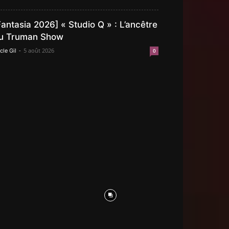
Fantasia 2026] « Studio Q » : L’ancêtre
u Truman Show
-
5 août 2026
cle Gil
0