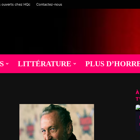
s ouverts chez HQc
Contactez-nous
S
LITTÉRATURE
PLUS D’HORR
À
T