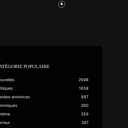
ATÉGORIE POPULAIRE
ouvelles
2948
itiques
1658
andes-annonces
897
hroniques
360
inéma
359
rreur
297