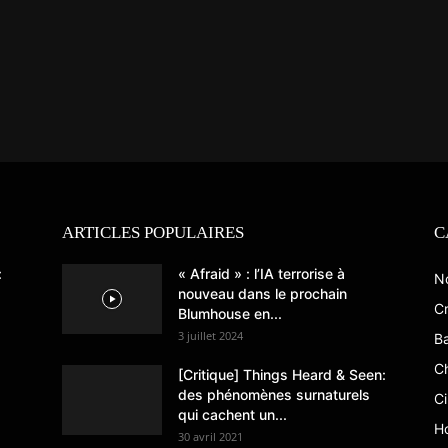
ARTICLES POPULAIRES
C
:
« Afraid » : l’IA terrorise à
N
nouveau dans le prochain
Cr
Blumhouse en...
3 juillet 2024
B
C
[Critique] Things Heard & Seen:
des phénomènes surnaturels
C
qui cachent un...
Ho
30 avril 2021