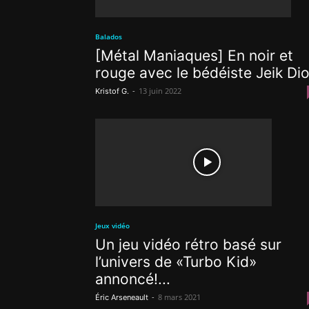
Balados
[Métal Maniaques] En noir et
rouge avec le bédéiste Jeik Di
-
13 juin 2022
Kristof G.
Jeux vidéo
Un jeu vidéo rétro basé sur
l’univers de «Turbo Kid»
annoncé!...
-
8 mars 2021
Éric Arseneault