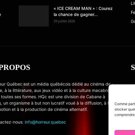
Li
« ICE CREAM MAN » : Courez
Fe
e
la chance de gagner...
29 juillet 2026
G
 PROPOS
eur Québec est un média québécois dédié au cinéma de
e, à la littérature, aux jeux vidéo et à la culture macabre
 toutes ses formes. HQc est une division de Cabane à
, un organisme à but non lucratif voué à la diffusion, à la
Comme partou
otion et à la production de cinéma alternatif.
stocker quel
comprendre c
actez-nous:
info@horreur.quebec