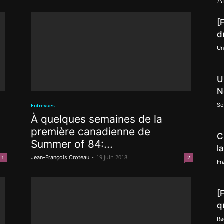
A
[
d
Un
U
N
So
Entrevues
À quelques semaines de la
première canadienne de
C
Summer of 84:...
l
-
19 juin 2018
1
Jean-François Croteau
2
Fr
[
q
Ra