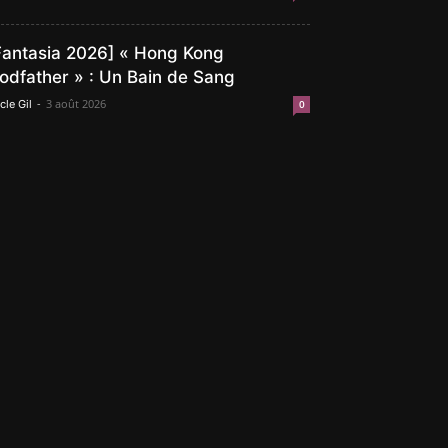
Fantasia 2026] « Hong Kong
odfather » : Un Bain de Sang
-
3 août 2026
cle Gil
0