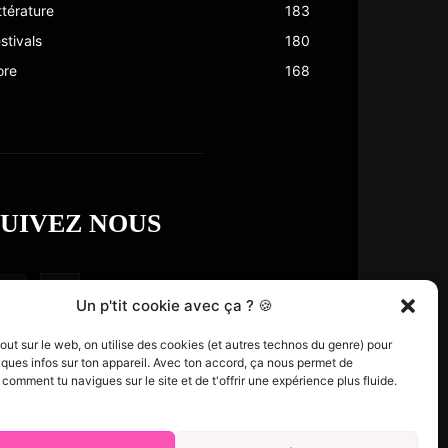
ttérature
183
stivals
180
ore
168
SUIVEZ NOUS
Un p'tit cookie avec ça ? 🍪
t sur le web, on utilise des cookies (et autres technos du genre) pour
ques infos sur ton appareil. Avec ton accord, ça nous permet de
omment tu navigues sur le site et de t'offrir une expérience plus fluide.