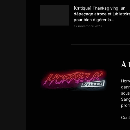
[Critique] Thanksgiving: un
dépeçage atroce et jubilatoir
pour bien digérer la...
17 novembre 2023
À
Horr
genr
sous
Sang
prom
Cont