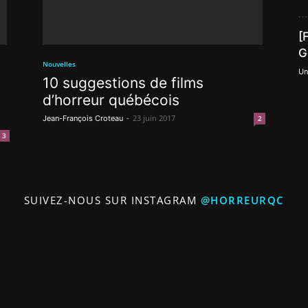
[
G
Nouvelles
Un
10 suggestions de films
d’horreur québécois
-
23 juin 2017
Jean-François Croteau
2
3
SUIVEZ-NOUS SUR INSTAGRAM
@HORREURQC