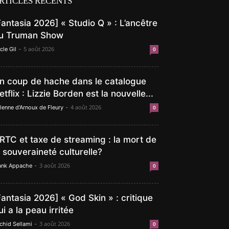
RTICLES RÉCENTS
Fantasia 2026] « Studio Q » : L’ancêtre
u Truman Show
-
5 août 2026
cle Gil
0
n coup de hache dans le catalogue
etflix : Lizzie Borden est la nouvelle...
-
4 août 2026
lenne d'Arnoux de Fleury
0
RTC et taxe de streaming : la mort de
a souveraineté culturelle?
-
3 août 2026
ank Appache
0
Fantasia 2026] « God Skin » : critique
ui a la peau irritée
-
3 août 2026
chid Sellami
0