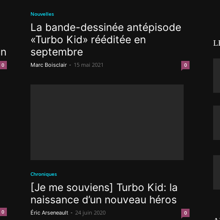
Nouvelles
La bande-dessinée antépisode
«Turbo Kid» rééditée en
L
septembre
on
-
15 mai 2021
Marc Boisclair
0
0
Chroniques
[Je me souviens] Turbo Kid: la
naissance d’un nouveau héros
0
-
24 juin 2020
Éric Arseneault
0