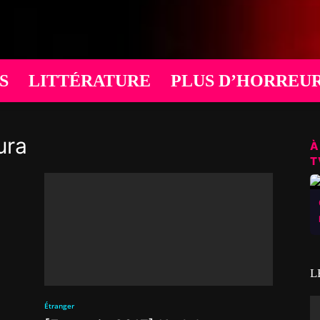
S
LITTÉRATURE
PLUS D’HORREU
ura
À
T
L
Étranger