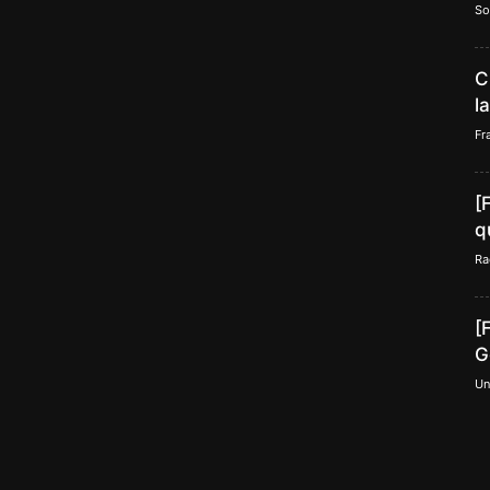
So
C
l
Fr
[
q
Ra
[
G
Un