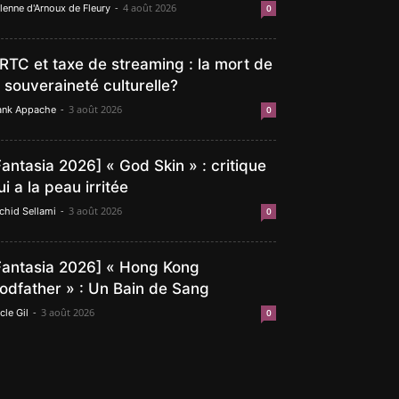
-
4 août 2026
lenne d'Arnoux de Fleury
0
RTC et taxe de streaming : la mort de
a souveraineté culturelle?
-
3 août 2026
ank Appache
0
Fantasia 2026] « God Skin » : critique
ui a la peau irritée
-
3 août 2026
chid Sellami
0
Fantasia 2026] « Hong Kong
odfather » : Un Bain de Sang
-
3 août 2026
cle Gil
0