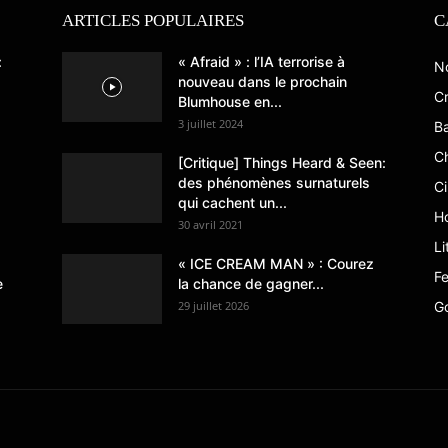
ARTICLES POPULAIRES
C
:
« Afraid » : l’IA terrorise à
N
nouveau dans le prochain
Cr
Blumhouse en...
3 juillet 2024
B
C
[Critique] Things Heard & Seen:
des phénomènes surnaturels
C
qui cachent un...
Ho
30 avril 2021
Li
« ICE CREAM MAN » : Courez
Fe
e
la chance de gagner...
29 juillet 2026
G