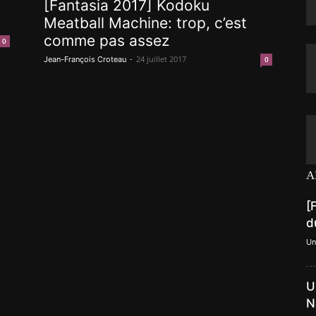
[Fantasia 2017] Kodoku
Meatball Machine: trop, c’est
comme pas assez
0
-
24 juillet 2017
Jean-François Croteau
0
A
[
d
Un
U
N