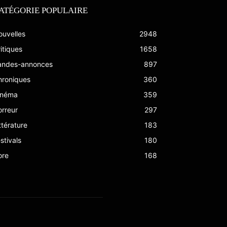
ATÉGORIE POPULAIRE
ouvelles
2948
itiques
1658
andes-annonces
897
hroniques
360
inéma
359
rreur
297
ttérature
183
stivals
180
ore
168