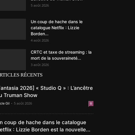
5 août 2026
Un coup de hache dans le
catalogue Netflix : Lizzie
Borden...
4 août 2026
CRTC et taxe de streaming : la
mort de la souveraineté...
3 août 2026
RTICLES RÉCENTS
Fantasia 2026] « Studio Q » : L’ancêtre
u Truman Show
-
5 août 2026
cle Gil
0
n coup de hache dans le catalogue
etflix : Lizzie Borden est la nouvelle...