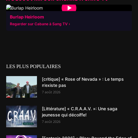
▶
Burlap Heirloom
Regarder sur Cabane à Sang TV
LES PLUS POPULAIRES
[critique] « Rose of Nevada » : Le temps
n’existe pas
7 août 2026
[Littérature] « C.R.A.A.V. »: Une saga
jeunesse qui décoiffe!
7 août 2026