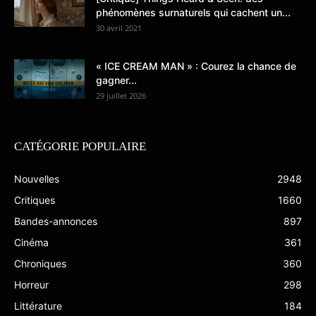
phénomènes surnaturels qui cachent un...
30 avril 2021
« ICE CREAM MAN » : Courez la chance de
gagner...
29 juillet 2026
CATÉGORIE POPULAIRE
Nouvelles
2948
Critiques
1660
Bandes-annonces
897
Cinéma
361
Chroniques
360
Horreur
298
Littérature
184