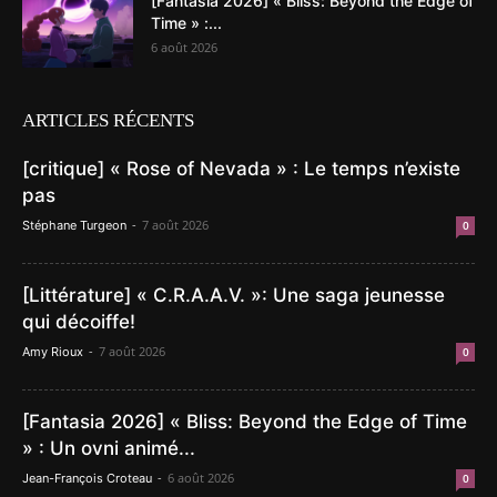
[Fantasia 2026] « Bliss: Beyond the Edge of
Time » :...
6 août 2026
ARTICLES RÉCENTS
[critique] « Rose of Nevada » : Le temps n’existe
pas
-
7 août 2026
Stéphane Turgeon
0
[Littérature] « C.R.A.A.V. »: Une saga jeunesse
qui décoiffe!
-
7 août 2026
Amy Rioux
0
[Fantasia 2026] « Bliss: Beyond the Edge of Time
» : Un ovni animé...
-
6 août 2026
Jean-François Croteau
0