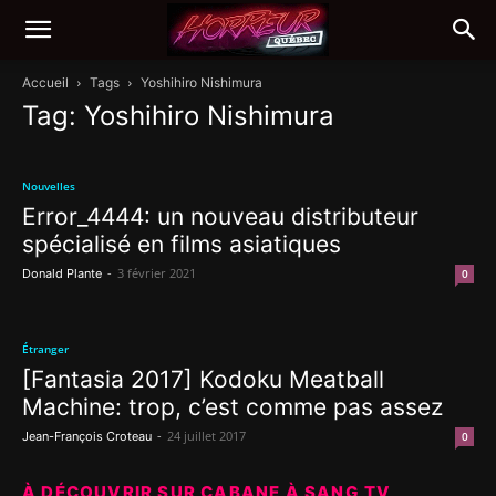
Accueil
Tags
Yoshihiro Nishimura
Tag: Yoshihiro Nishimura
Nouvelles
Error_4444: un nouveau distributeur
spécialisé en films asiatiques
-
3 février 2021
Donald Plante
0
Étranger
[Fantasia 2017] Kodoku Meatball
Machine: trop, c’est comme pas assez
-
24 juillet 2017
Jean-François Croteau
0
À DÉCOUVRIR SUR CABANE À SANG TV