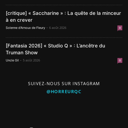
[critique] « Saccharine » : La quête de la minceur
à en crever
-
6 août 2026
Solenne d'Arnoux de Fleury
0
[Fantasia 2026] « Studio Q » : L’ancêtre du
Truman Show
-
5 août 2026
Uncle Gil
0
SUIVEZ-NOUS SUR INSTAGRAM
@HORREURQC