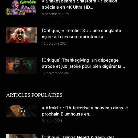
« Shakespeare’s Shitstorm » : édition
spéciale en 4K Ultra HD...
8 décembre 2025
[Critique] « Terrifier 3 » : une sanglante
injure à la censure qui intronise...
12 octobre 2024
[Critique] Thanksgiving: un dépeçage
atroce et jubilatoire pour bien digérer la...
17 novembre 2023
ARTICLES POPULAIRES
« Afraid » : l’IA terrorise à nouveau dans le
prochain Blumhouse en...
3 juillet 2024
[Critique] Things Heard & Seen: des