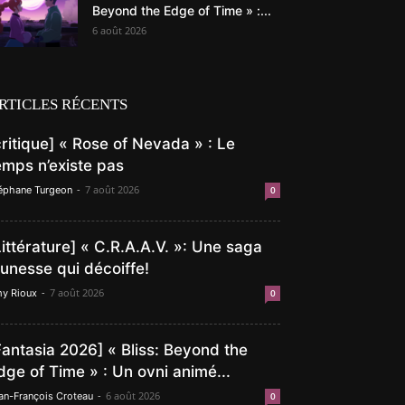
Beyond the Edge of Time » :...
6 août 2026
RTICLES RÉCENTS
critique] « Rose of Nevada » : Le
emps n’existe pas
-
7 août 2026
éphane Turgeon
0
Littérature] « C.R.A.A.V. »: Une saga
eunesse qui décoiffe!
-
7 août 2026
y Rioux
0
Fantasia 2026] « Bliss: Beyond the
dge of Time » : Un ovni animé...
-
6 août 2026
an-François Croteau
0