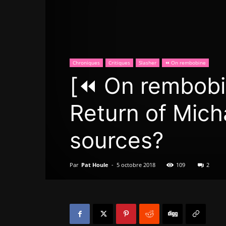
Chroniques
Critiques
Slasher
⏪ On rembobine
[⏪ On rembobi
Return of Mich
sources?
Par
Pat Houle
-
5 octobre 2018
109
2