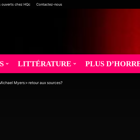
s ouverts chez HQc
Contactez-nous
S
LITTÉRATURE
PLUS D’HORR
Michael Myers:» retour aux sources?