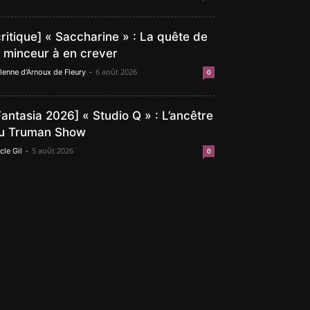
critique] « Saccharine » : La quête de
a minceur à en crever
-
6 août 2026
lenne d'Arnoux de Fleury
0
Fantasia 2026] « Studio Q » : L’ancêtre
u Truman Show
-
5 août 2026
cle Gil
0