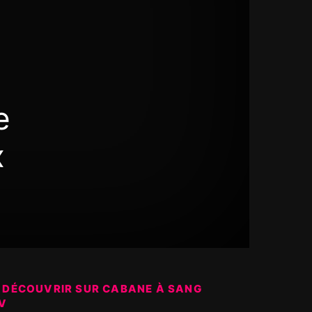
e
x
 DÉCOUVRIR SUR CABANE À SANG
V