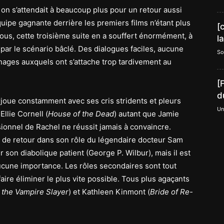
on s’attendait à beaucoup plus pour un retour aussi
quipe gagnante derrière les premiers films n’étant plus
[
ous, cette troisième suite en a souffert énormément, à
l
ar le scénario bâclé. Des dialogues faciles, aucune
So
nages auxquels ont s’attache trop tardivement au
[
d
rjoue constamment avec ses cris stridents et pleurs
Un
llie Cornell (
House of the Dead
) autant que Jamie
onnel de Rachel ne réussit jamais à convaincre.
t de retour dans son rôle du légendaire docteur Sam
r son diabolique patient (George P. Wilbur), mais il est
 aucune importance. Les rôles secondaires sont tout
faire éliminer le plus vite possible. Tous plus agaçants
 the Vampire Slayer
) et Kathleen Kinmont (
Bride of Re-