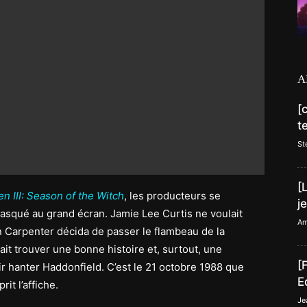
A
[
t
St
[
n III: Season of the Witch
, les producteurs se
j
squé au grand écran. Jamie Lee Curtis ne voulait
Am
hn Carpenter décida de passer le flambeau de la
llait trouver une bonne histoire et, surtout, une
[
r hanter Haddonfield. C’est le 21 octobre 1988 que
E
prit l’affiche.
Je