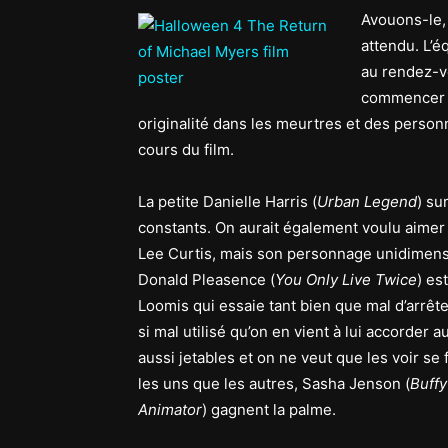
Avouons-le, 
attendu. L’é
au rendez-v
commencer p
originalité dans les meurtres et des person
cours du film.
La petite Danielle Harris (
Urban Legend
) su
constants. On aurait également voulu aimer E
Lee Curtis, mais son personnage unidimensi
Donald Pleasence (
You Only Live Twice
) es
Loomis qui essaie tant bien que mal d’arrête
si mal utilisé qu’on en vient à lui accorder
aussi jetables et on ne veut que les voir se 
les uns que les autres, Sasha Jenson (
Buffy
Animator
) gagnent la palme.