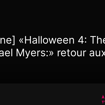
ne] «Halloween 4: Th
ael Myers:» retour au
À
T