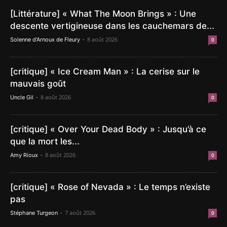
[Littérature] « What The Moon Brings » : Une
descente vertigineuse dans les cauchemars de...
-
8 août 2026
Solenne d'Arnoux de Fleury
0
[critique] « Ice Cream Man » : La cerise sur le
mauvais goût
-
8 août 2026
Uncle Gil
0
[critique] « Over Your Dead Body » : Jusqu’à ce
que la mort les...
-
8 août 2026
Amy Rioux
0
[critique] « Rose of Nevada » : Le temps n’existe
pas
-
7 août 2026
Stéphane Turgeon
0