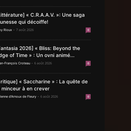
Littérature] « C.R.A.A.V. »: Une saga
eunesse qui décoiffe!
-
7 août 2026
y Rioux
0
Fantasia 2026] « Bliss: Beyond the
dge of Time » : Un ovni animé...
-
6 août 2026
an-François Croteau
0
critique] « Saccharine » : La quête de
a minceur à en crever
-
6 août 2026
lenne d'Arnoux de Fleury
0