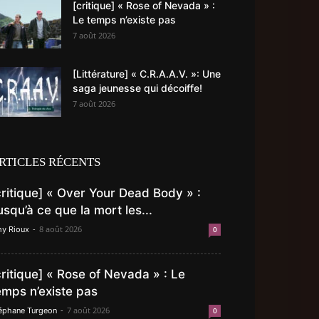
[critique] « Rose of Nevada » :
Le temps n’existe pas
7 août 2026
[Littérature] « C.R.A.A.V. »: Une
saga jeunesse qui décoiffe!
7 août 2026
RTICLES RÉCENTS
critique] « Over Your Dead Body » :
usqu’à ce que la mort les...
-
8 août 2026
y Rioux
0
critique] « Rose of Nevada » : Le
emps n’existe pas
-
7 août 2026
éphane Turgeon
0