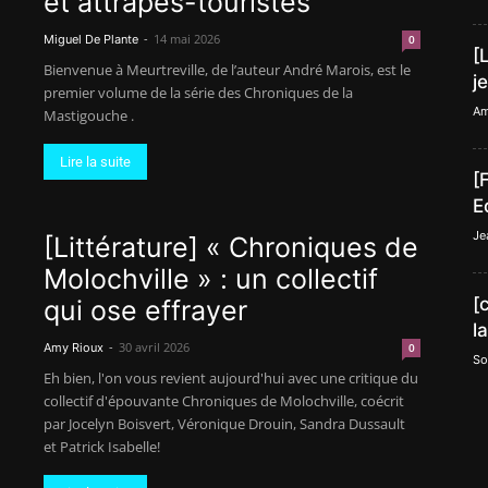
et attrapes-touristes
-
14 mai 2026
Miguel De Plante
0
[
Bienvenue à Meurtreville, de l’auteur André Marois, est le
j
premier volume de la série des Chroniques de la
Am
Mastigouche .
Lire la suite
[
E
Je
[Littérature] « Chroniques de
Molochville » : un collectif
[
qui ose effrayer
l
-
30 avril 2026
Amy Rioux
0
So
Eh bien, l'on vous revient aujourd'hui avec une critique du
collectif d'épouvante Chroniques de Molochville, coécrit
par Jocelyn Boisvert, Véronique Drouin, Sandra Dussault
et Patrick Isabelle!