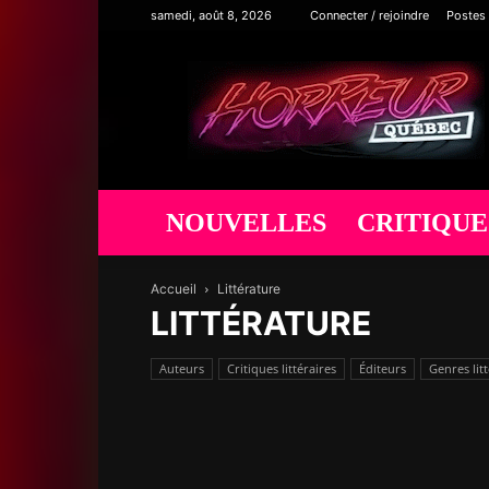
samedi, août 8, 2026
Connecter / rejoindre
Postes
Horreur
Québec
NOUVELLES
CRITIQUE
Accueil
Littérature
LITTÉRATURE
Auteurs
Critiques littéraires
Éditeurs
Genres litt