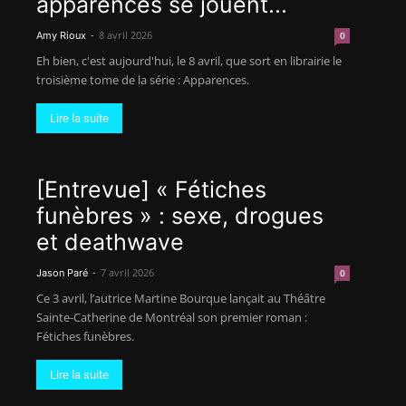
apparences se jouent...
-
8 avril 2026
Amy Rioux
0
Eh bien, c'est aujourd'hui, le 8 avril, que sort en librairie le
troisième tome de la série : Apparences.
Lire la suite
[Entrevue] « Fétiches
funèbres » : sexe, drogues
et deathwave
-
7 avril 2026
Jason Paré
0
Ce 3 avril, l’autrice Martine Bourque lançait au Théâtre
Sainte-Catherine de Montréal son premier roman :
Fétiches funèbres.
Lire la suite