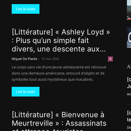
Lire la suite
[Littérature] « Ashley Loyd »
: Plus qu’un simple fait
divers, une descente aux...
-
15 mai 2026
Miguel De Plante
0
A
Le corps sans vie d’une jeune adolescente est retrouvé
dans une demeure américaine, entouré d’objets et de
[
symboles tout aussi mystérieux que macabres.
J
Lire la suite
Am
[
[Littérature] « Bienvenue à
t
Meurtreville » : Assassinats
St