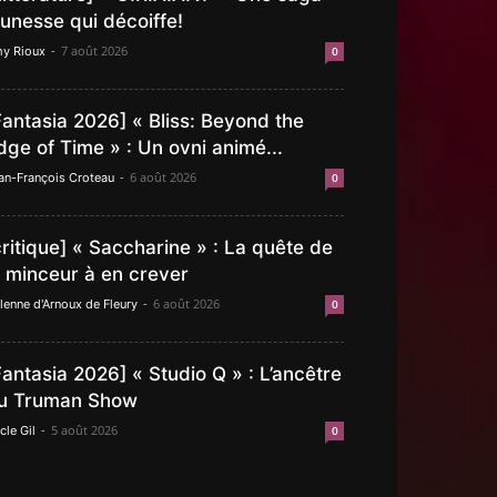
eunesse qui décoiffe!
-
7 août 2026
y Rioux
0
Fantasia 2026] « Bliss: Beyond the
dge of Time » : Un ovni animé...
-
6 août 2026
an-François Croteau
0
critique] « Saccharine » : La quête de
a minceur à en crever
-
6 août 2026
lenne d'Arnoux de Fleury
0
Fantasia 2026] « Studio Q » : L’ancêtre
u Truman Show
-
5 août 2026
cle Gil
0