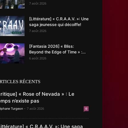
7 août 2026
[Littérature] « C.R.A.A.V. »: Une
saga jeunesse qui décoiffe!
7 août 2026
[Fantasia 2026] « Bliss:
Beyond the Edge of Time » :...
6 août 2026
RTICLES RÉCENTS
critique] « Rose of Nevada » : Le
emps n’existe pas
-
7 août 2026
éphane Turgeon
0
Littérature] « C.R.A.A.V. »: Une saga