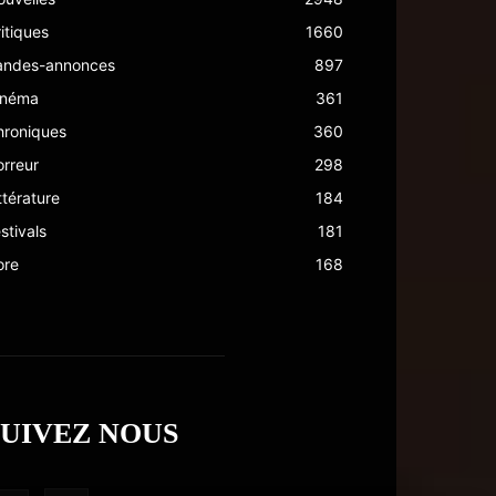
itiques
1660
andes-annonces
897
inéma
361
hroniques
360
rreur
298
ttérature
184
stivals
181
ore
168
SUIVEZ NOUS