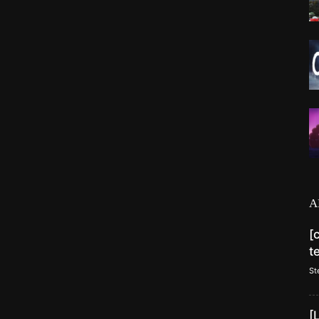
A
[
t
St
[