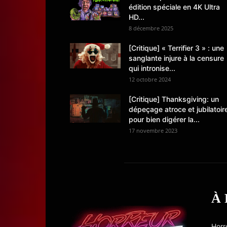
édition spéciale en 4K Ultra
HD...
8 décembre 2025
[Critique] « Terrifier 3 » : une
sanglante injure à la censure
qui intronise...
12 octobre 2024
[Critique] Thanksgiving: un
dépeçage atroce et jubilatoir
pour bien digérer la...
17 novembre 2023
À
Horr