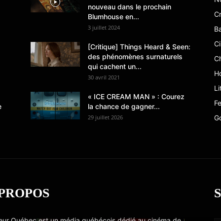
nouveau dans le prochain
Cr
Blumhouse en...
3 juillet 2024
B
C
[Critique] Things Heard & Seen:
des phénomènes surnaturels
C
qui cachent un...
Ho
30 avril 2021
Li
« ICE CREAM MAN » : Courez
Fe
e
la chance de gagner...
29 juillet 2026
G
 PROPOS
eur Québec est un média québécois dédié au cinéma de