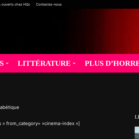
s ouverts chez HQc
Contactez-nous
S
LITTÉRATURE
PLUS D’HORR
habétique
L
 » from_category= »cinema-index »]