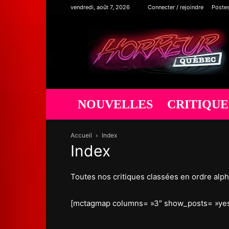
vendredi, août 7, 2026
Connecter / rejoindre
Poste
Horreur
Québec
NOUVELLES
CRITIQUE
Accueil
Index
Index
Toutes nos critiques classées en ordre alp
[mctagmap columns= »3″ show_posts= »yes