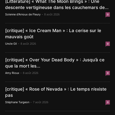
[Littérature] « What The Moon Brings » : Une
descente vertigineuse dans les cauchemars de...
-
8 août 2026
Solenne d'Arnoux de Fleury
0
[critique] « Ice Cream Man » : La cerise sur le
mauvais goût
-
8 août 2026
Uncle Gil
0
[critique] « Over Your Dead Body » : Jusqu’à ce
que la mort les...
-
8 août 2026
Amy Rioux
0
[critique] « Rose of Nevada » : Le temps n’existe
pas
-
7 août 2026
Stéphane Turgeon
0