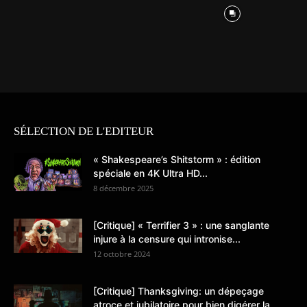
SÉLECTION DE L'EDITEUR
« Shakespeare’s Shitstorm » : édition
spéciale en 4K Ultra HD...
8 décembre 2025
[Critique] « Terrifier 3 » : une sanglante
injure à la censure qui intronise...
12 octobre 2024
[Critique] Thanksgiving: un dépeçage
atroce et jubilatoire pour bien digérer la...