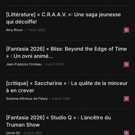
[Littérature] « C.R.A.A.V. »: Une saga jeunesse
qui décoiffe!
-
7 août 2026
Amy Rioux
0
[Fantasia 2026] « Bliss: Beyond the Edge of Time
» : Un ovni animé...
-
6 août 2026
Jean-François Croteau
0
[critique] « Saccharine » : La quête de la minceur
à en crever
-
6 août 2026
Solenne d'Arnoux de Fleury
0
[Fantasia 2026] « Studio Q » : L’ancêtre du
Truman Show
-
5 août 2026
Uncle Gil
0