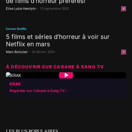
de films d’horreur préférés!
-
13 septembre 2020
Élise Lucie Henripin
0
Sorties Netflix
5 films et séries d’horreur à voir sur
Netflix en mars
-
26 février 2020
Marc Boisclair
1
À DÉCOUVRIR SUR CABANE À SANG TV
▶
KRAK
Regarder sur Cabane à Sang TV
LES PLUS POPULAIRES