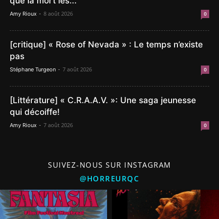
que la mort les...
-
8 août 2026
Amy Rioux
0
[critique] « Rose of Nevada » : Le temps n’existe
pas
-
7 août 2026
Stéphane Turgeon
0
[Littérature] « C.R.A.A.V. »: Une saga jeunesse
qui décoiffe!
-
7 août 2026
Amy Rioux
0
SUIVEZ-NOUS SUR INSTAGRAM
@HORREURQC