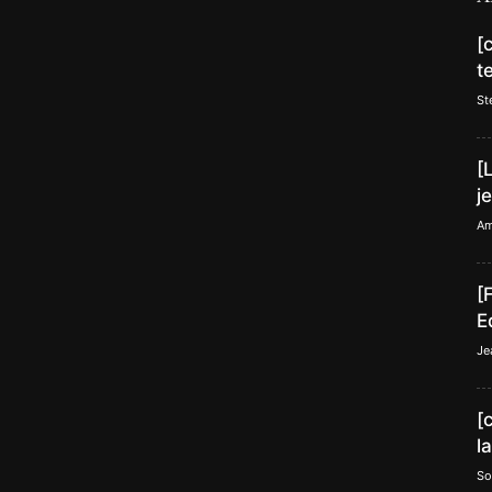
[
t
St
[
j
Am
[
E
Je
[
l
So