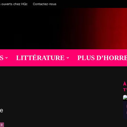
s ouverts chez HQc
Contactez-nous
S
LITTÉRATURE
PLUS D’HORR
À
T
ne
0