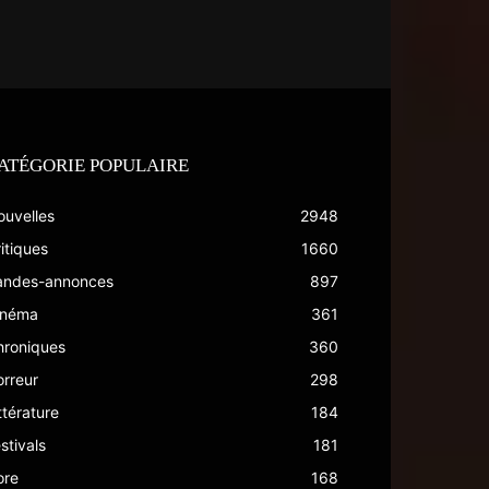
ATÉGORIE POPULAIRE
ouvelles
2948
itiques
1660
andes-annonces
897
inéma
361
hroniques
360
rreur
298
ttérature
184
stivals
181
ore
168