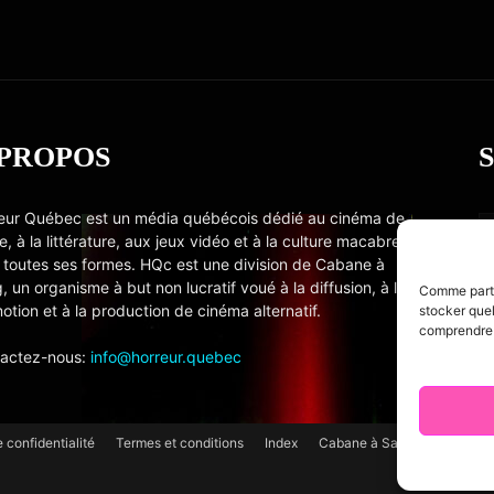
 PROPOS
eur Québec est un média québécois dédié au cinéma de
e, à la littérature, aux jeux vidéo et à la culture macabre
 toutes ses formes. HQc est une division de Cabane à
, un organisme à but non lucratif voué à la diffusion, à la
Comme partou
otion et à la production de cinéma alternatif.
stocker quel
comprendre c
actez-nous:
info@horreur.quebec
e confidentialité
Termes et conditions
Index
Cabane à Sang TV
Cooki