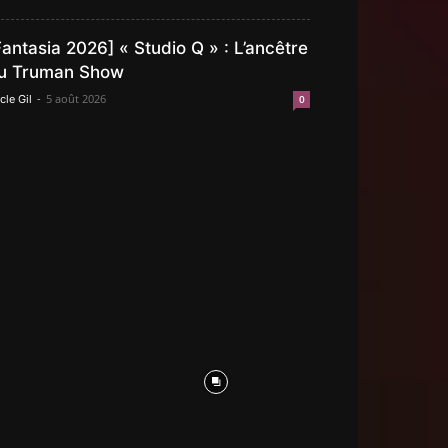
Fantasia 2026] « Studio Q » : L’ancêtre
u Truman Show
-
5 août 2026
cle Gil
0