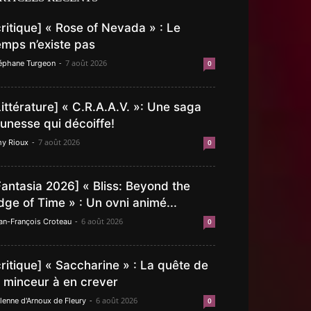
critique] « Rose of Nevada » : Le
emps n’existe pas
-
7 août 2026
éphane Turgeon
0
Littérature] « C.R.A.A.V. »: Une saga
eunesse qui décoiffe!
-
7 août 2026
y Rioux
0
Fantasia 2026] « Bliss: Beyond the
dge of Time » : Un ovni animé...
-
6 août 2026
an-François Croteau
0
critique] « Saccharine » : La quête de
a minceur à en crever
-
6 août 2026
lenne d'Arnoux de Fleury
0