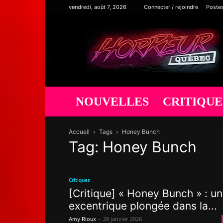
vendredi, août 7, 2026
Connecter / rejoindre
Poste
Horreur
Québec
NOUVELLES
CRITIQUE
Accueil
Tags
Honey Bunch
Tag: Honey Bunch
Critiques
[Critique] « Honey Bunch » : u
excentrique plongée dans la...
-
28 janvier 2026
Amy Rioux