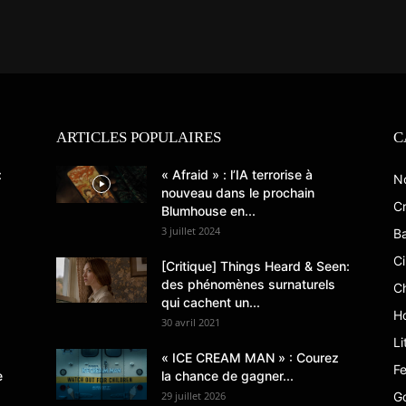
ARTICLES POPULAIRES
C
:
« Afraid » : l’IA terrorise à
N
nouveau dans le prochain
Cr
Blumhouse en...
3 juillet 2024
B
C
[Critique] Things Heard & Seen:
des phénomènes surnaturels
C
qui cachent un...
Ho
30 avril 2021
Li
« ICE CREAM MAN » : Courez
Fe
e
la chance de gagner...
29 juillet 2026
G