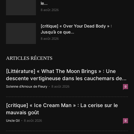
le...
8 août 2026
[critique] « Over Your Dead Body » :
Jusqu’à ce que...
8 août 2026
ARTICLES RÉCENTS
[Littérature] « What The Moon Brings » : Une
descente vertigineuse dans les cauchemars de...
-
8 août 2026
Solenne d'Arnoux de Fleury
0
[critique] « Ice Cream Man » : La cerise sur le
mauvais goût
-
8 août 2026
Uncle Gil
0