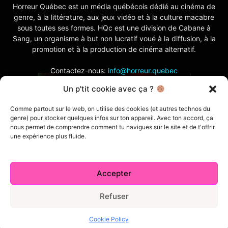
Horreur Québec est un média québécois dédié au cinéma de
genre, à la littérature, aux jeux vidéo et à la culture macabre
sous toutes ses formes. HQc est une division de Cabane à
Sang, un organisme à but non lucratif voué à la diffusion, à la
promotion et à la production de cinéma alternatif.
Contactez-nous:
info@horreur.quebec
Un p'tit cookie avec ça ?
SUIVEZ NOUS
Comme partout sur le web, on utilise des cookies (et autres technos du
genre) pour stocker quelques infos sur ton appareil. Avec ton accord, ça
nous permet de comprendre comment tu navigues sur le site et de t'offrir
une expérience plus fluide.
Accepter
Contactez-nous
Politique de confidentialité
Termes et conditions
Index
Cabane à Sang TV
Refuser
Cookie Policy (CA)
Comment écrire pour nous
Concours
Cookie Policy
© 2026 Horreur Québec. Tous droits réservés.