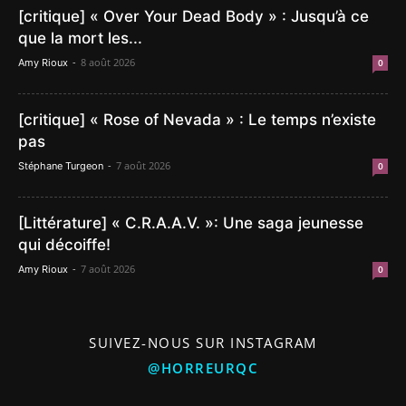
[critique] « Over Your Dead Body » : Jusqu’à ce
que la mort les...
-
8 août 2026
Amy Rioux
0
[critique] « Rose of Nevada » : Le temps n’existe
pas
-
7 août 2026
Stéphane Turgeon
0
[Littérature] « C.R.A.A.V. »: Une saga jeunesse
qui décoiffe!
-
7 août 2026
Amy Rioux
0
SUIVEZ-NOUS SUR INSTAGRAM
@HORREURQC