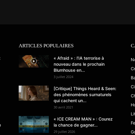
ARTICLES POPULAIRES
C
:
« Afraid » : l’IA terrorise à
N
nouveau dans le prochain
Cr
Blumhouse en...
3 juillet 2024
B
C
[Critique] Things Heard & Seen:
des phénomènes surnaturels
C
qui cachent un...
Ho
30 avril 2021
Li
« ICE CREAM MAN » : Courez
Fe
e
la chance de gagner...
29 juillet 2026
G