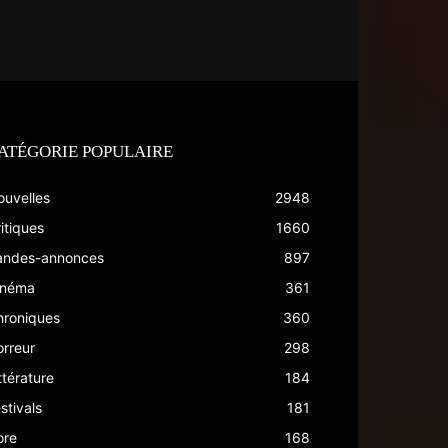
ATÉGORIE POPULAIRE
ouvelles
2948
itiques
1660
andes-annonces
897
inéma
361
hroniques
360
rreur
298
ttérature
184
stivals
181
ore
168