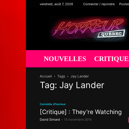
vendredi, août 7, 2026
Connecter / rejoindre
Poste
Horreur
Québec
NOUVELLES
CRITIQUE
Accueil
Tags
Jay Lander
Tag: Jay Lander
Comédie d’horreur
[Critique] : They’re Watching
-
15 novembre 2016
David Simard