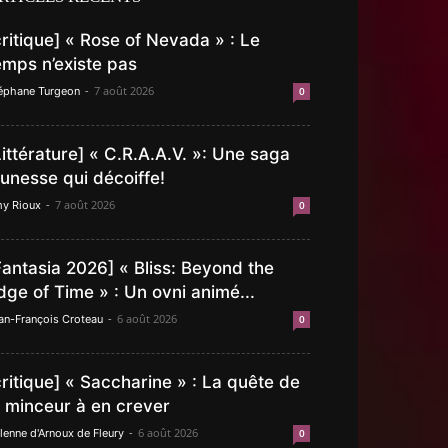
critique] « Rose of Nevada » : Le
emps n’existe pas
-
7 août 2026
éphane Turgeon
0
Littérature] « C.R.A.A.V. »: Une saga
eunesse qui décoiffe!
-
7 août 2026
y Rioux
0
Fantasia 2026] « Bliss: Beyond the
dge of Time » : Un ovni animé...
-
6 août 2026
an-François Croteau
0
critique] « Saccharine » : La quête de
a minceur à en crever
-
6 août 2026
lenne d'Arnoux de Fleury
0