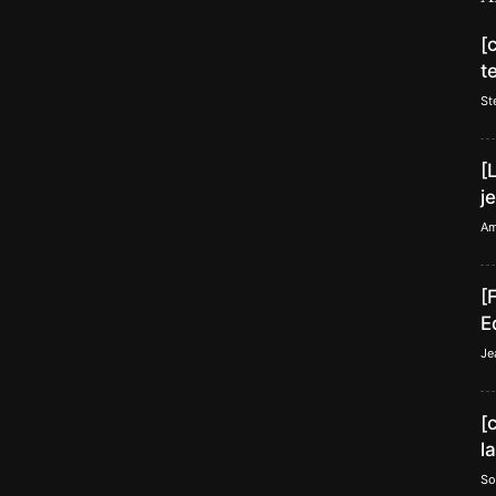
[
t
St
[
j
Am
[
E
Je
[
l
So