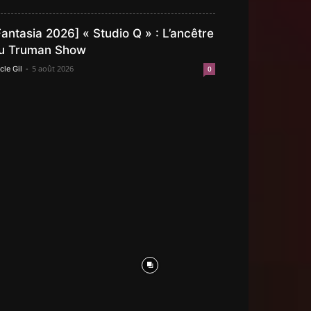
Fantasia 2026] « Studio Q » : L’ancêtre
u Truman Show
-
5 août 2026
cle Gil
0