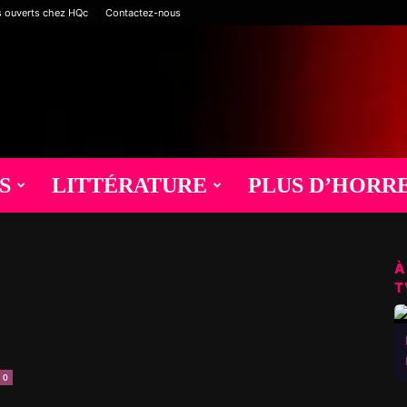
s ouverts chez HQc
Contactez-nous
S
LITTÉRATURE
PLUS D’HORR
À
T
0