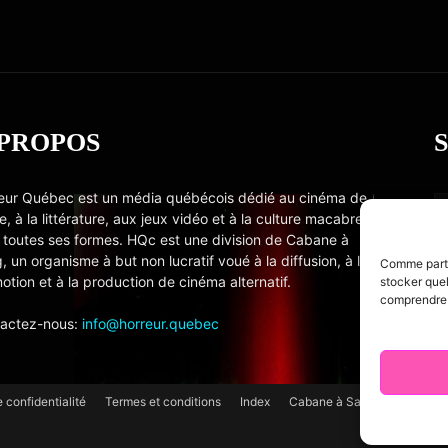
 PROPOS
eur Québec est un média québécois dédié au cinéma de
e, à la littérature, aux jeux vidéo et à la culture macabre
 toutes ses formes. HQc est une division de Cabane à
, un organisme à but non lucratif voué à la diffusion, à la
Comme partou
otion et à la production de cinéma alternatif.
stocker quel
comprendre c
actez-nous:
info@horreur.quebec
e confidentialité
Termes et conditions
Index
Cabane à Sang TV
Cooki