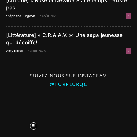
[critique] « Rose of Nevada » : Le temps n’existe
pas
-
7 août 2026
Stéphane Turgeon
0
[Littérature] « C.R.A.A.V. »: Une saga jeunesse
qui décoiffe!
-
7 août 2026
Amy Rioux
0
SUIVEZ-NOUS SUR INSTAGRAM
@HORREURQC