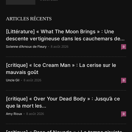
ARTICLES RÉCENTS
[Littérature] « What The Moon Brings » : Une
descente vertigineuse dans les cauchemars de...
-
8 août 2026
Solenne d'Arnoux de Fleury
0
[critique] « Ice Cream Man » : La cerise sur le
mauvais goût
-
8 août 2026
Uncle Gil
0
[critique] « Over Your Dead Body » : Jusqu’à ce
que la mort les...
-
8 août 2026
Amy Rioux
0