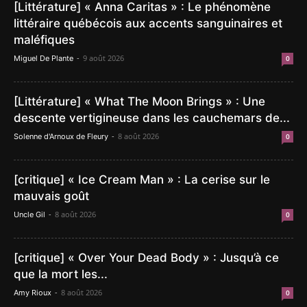
[Littérature] « Anna Caritas » : Le phénomène
littéraire québécois aux accents sanguinaires et
maléfiques
-
9 août 2026
Miguel De Plante
0
[Littérature] « What The Moon Brings » : Une
descente vertigineuse dans les cauchemars de...
-
8 août 2026
Solenne d'Arnoux de Fleury
0
[critique] « Ice Cream Man » : La cerise sur le
mauvais goût
-
8 août 2026
Uncle Gil
0
[critique] « Over Your Dead Body » : Jusqu’à ce
que la mort les...
-
8 août 2026
Amy Rioux
0