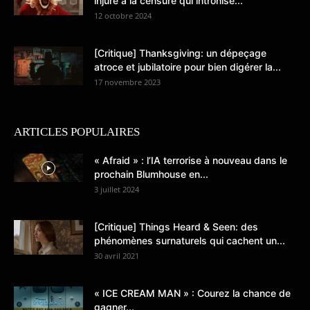
injure à la censure qui intronise...
12 octobre 2024
[Critique] Thanksgiving: un dépeçage
atroce et jubilatoire pour bien digérer la...
17 novembre 2023
ARTICLES POPULAIRES
« Afraid » : l’IA terrorise à nouveau dans le
prochain Blumhouse en...
3 juillet 2024
[Critique] Things Heard & Seen: des
phénomènes surnaturels qui cachent un...
30 avril 2021
« ICE CREAM MAN » : Courez la chance de
gagner...