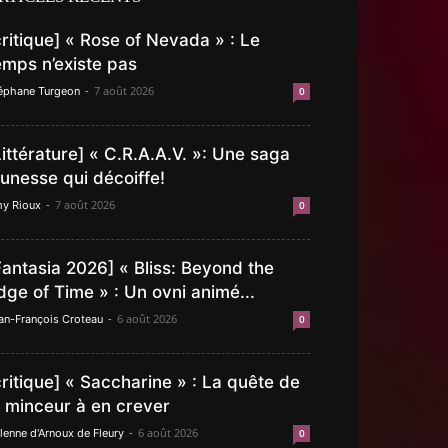
critique] « Rose of Nevada » : Le
emps n’existe pas
-
7 août 2026
éphane Turgeon
0
Littérature] « C.R.A.A.V. »: Une saga
eunesse qui décoiffe!
-
7 août 2026
y Rioux
0
Fantasia 2026] « Bliss: Beyond the
dge of Time » : Un ovni animé...
-
6 août 2026
an-François Croteau
0
critique] « Saccharine » : La quête de
a minceur à en crever
-
6 août 2026
lenne d'Arnoux de Fleury
0