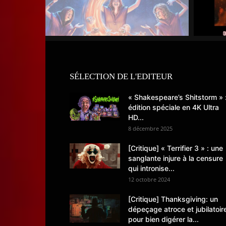
SÉLECTION DE L'EDITEUR
« Shakespeare’s Shitstorm » 
édition spéciale en 4K Ultra
HD...
8 décembre 2025
[Critique] « Terrifier 3 » : une
sanglante injure à la censure
qui intronise...
12 octobre 2024
[Critique] Thanksgiving: un
dépeçage atroce et jubilatoir
pour bien digérer la...