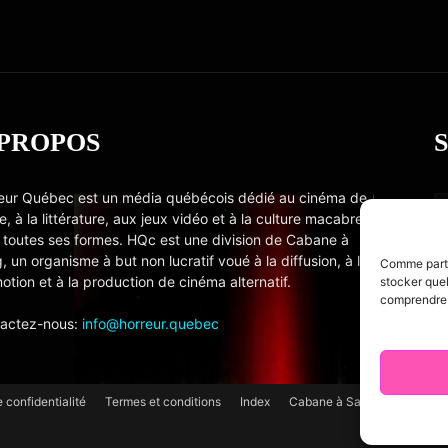
 PROPOS
eur Québec est un média québécois dédié au cinéma de
e, à la littérature, aux jeux vidéo et à la culture macabre
 toutes ses formes. HQc est une division de Cabane à
, un organisme à but non lucratif voué à la diffusion, à la
Comme partou
otion et à la production de cinéma alternatif.
stocker quel
comprendre c
actez-nous:
info@horreur.quebec
e confidentialité
Termes et conditions
Index
Cabane à Sang TV
Cooki