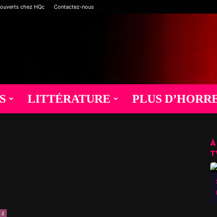
 ouverts chez HQc
Contactez-nous
S
LITTÉRATURE
PLUS D’HORR
À
T
2