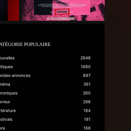
ATÉGORIE POPULAIRE
ouvelles
2948
itiques
1660
andes-annonces
897
inéma
361
hroniques
360
rreur
298
ttérature
184
stivals
181
ore
168