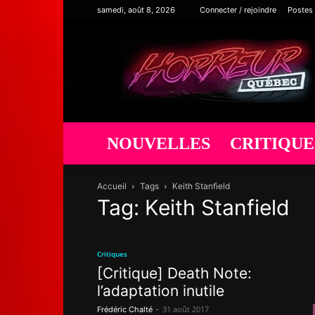
samedi, août 8, 2026
Connecter / rejoindre
Postes
Horreur
Québec
NOUVELLES
CRITIQUE
Accueil
Tags
Keith Stanfield
Tag: Keith Stanfield
Critiques
[Critique] Death Note:
l’adaptation inutile
-
31 août 2017
Frédéric Chalté