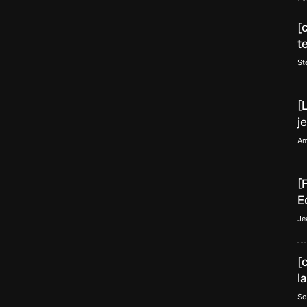
[
t
St
[
j
Am
[
E
Je
[
l
So