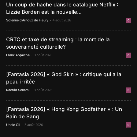
Un coup de hache dans le catalogue Netflix :
Lizzie Borden est la nouvelle...
-
4 août 2026
Solenne d'Arnoux de Fleury
0
CRTC et taxe de streaming : la mort de la
souveraineté culturelle?
-
3 août 2026
Frank Appache
0
[Fantasia 2026] « God Skin » : critique qui a la
peau irritée
-
3 août 2026
Rachid Sellami
0
[Fantasia 2026] « Hong Kong Godfather » : Un
Bain de Sang
-
3 août 2026
Uncle Gil
0